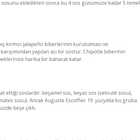
se sosunu ekledikten sonra bu 4 sos günümüze kadar 5 temel
 kırmızı jalapeño biberlerinin kurutulması ve
 karışımından yapılan acı bir sostur. Chipotle biberinin
klerinize harika bir baharat katar.
t ettiği soslardır: beşamel sos, beyaz sos (velouté sosu),
mates sosu). Ancak Auguste Escoffier 19. yüzyılda bu gruba
zde beşe çıktı.