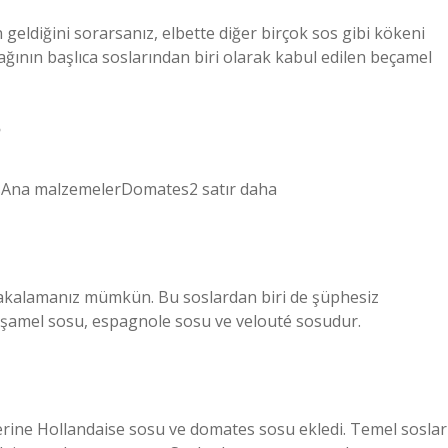
eldiğini sorarsanız, elbette diğer birçok sos gibi kökeni
ğının başlıca soslarından biri olarak kabul edilen beçamel
?
sAna malzemelerDomates2 satır daha
 yakalamanız mümkün. Bu soslardan biri de şüphesiz
eşamel sosu, espagnole sosu ve velouté sosudur.
yerine Hollandaise sosu ve domates sosu ekledi. Temel soslar