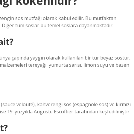
ğı kökenlidir?
engin sos mutfağı olarak kabul edilir. Bu mutfaktan
. Diğer tüm soslar bu temel soslara dayanmaktadır.
ait?
nya çapında yaygın olarak kullanılan bir tür beyaz sostur.
ca malzemeleri tereyağı, yumurta sarısı, limon suyu ve bazen
(sauce velouté), kahverengi sos (espagnole sos) ve kırmızı
ise 19. yüzyılda Auguste Escoffier tarafından keşfedilmiştir.
t?