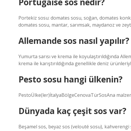
Portugaise sos nedir?
Portekiz sosu: domates sosu, soğan, domates konka
domates sosu, mantar, sarımsak, maydanoz ve zeyti
Allemande sos nasıl yapılır?
Yumurta sarısı ve krema ile koyulaştırıldığında Alle
krema ile karıştırıldığında genellikle deniz ürünleriy
Pesto sosu hangi ülkenin?
PestoÜlke(ler)İtalyaBölgeCenovaTürSosAna malzemel
Dünyada kaç çeşit sos var?
Beşamel sos, beyaz sos (velouté sosu), kahverengi 