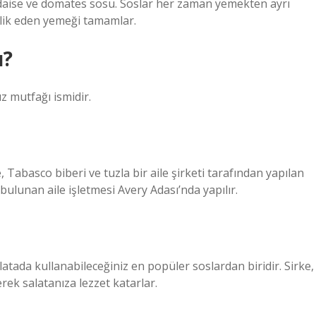
ndaise ve domates sosu. Soslar her zaman yemekten ayrı
şlik eden yemeği tamamlar.
u?
z mutfağı ismidir.
, Tabasco biberi ve tuzla bir aile şirketi tarafından yapılan
e bulunan aile işletmesi Avery Adası’nda yapılır.
ada kullanabileceğiniz en popüler soslardan biridir. Sirke,
erek salatanıza lezzet katarlar.