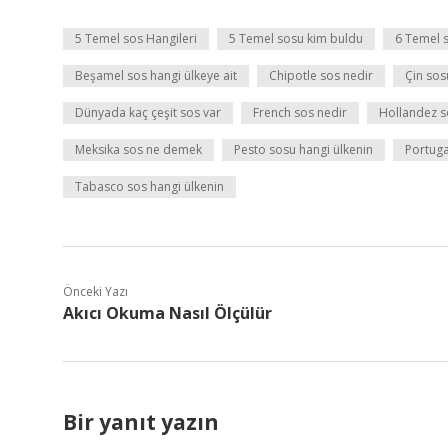
5 Temel sos Hangileri
5 Temel sosu kim buldu
6 Temel 
Beşamel sos hangi ülkeye ait
Chipotle sos nedir
Çin sos
Dünyada kaç çeşit sos var
French sos nedir
Hollandez so
Meksika sos ne demek
Pesto sosu hangi ülkenin
Portuga
Tabasco sos hangi ülkenin
Önceki Yazı
Akıcı Okuma Nasıl Ölçülür
Bir yanıt yazın