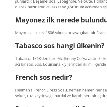
şunlardır: Beşamel sos, Espagnole, Veloute, Holla
olarak hazırlanır ve lezzet ve görünüm açısından e
Mayonez ilk nerede bulund
Mayonez, ilk kez 1806 yılında ortaya çıkan bir Fransı
Tabasco sos hangi ülkenin?
Tabasco, 1868’den beri McIlhenny Co.’ya aittir. Sirke
acı bir sos. Sos, Louisiana kıyılarından iki mil içerid
French sos nedir?
Hellman’s French Dress Sosu, hemen hemen her salat
şeker, tuz, zeytinyağı, hardal ve karabiberi birleştir