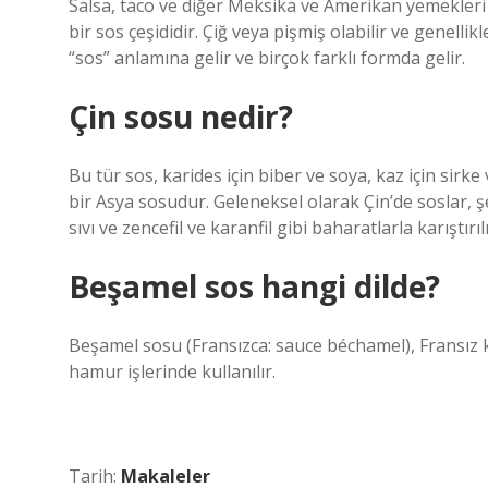
Salsa, taco ve diğer Meksika ve Amerikan yemekleri içi
bir sos çeşididir. Çiğ veya pişmiş olabilir ve genellik
“sos” anlamına gelir ve birçok farklı formda gelir.
Çin sosu nedir?
Bu tür sos, karides için biber ve soya, kaz için sirke 
bir Asya sosudur. Geleneksel olarak Çin’de soslar, şe
sıvı ve zencefil ve karanfil gibi baharatlarla karıştırıl
Beşamel sos hangi dilde?
Beşamel sosu (Fransızca: sauce béchamel), Fransız k
hamur işlerinde kullanılır.
Tarih:
Makaleler