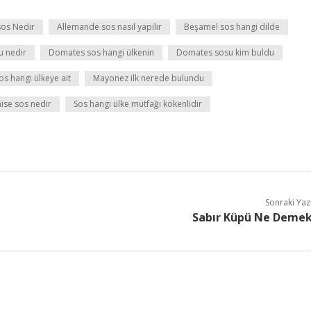
sos Nedir
Allemande sos nasıl yapılır
Beşamel sos hangi dilde
u nedir
Domates sos hangi ülkenin
Domates sosu kim buldu
s hangi ülkeye ait
Mayonez ilk nerede bulundu
ise sos nedir
Sos hangi ülke mutfağı kökenlidir
Sonraki Yaz
Sabır Küpü Ne Deme