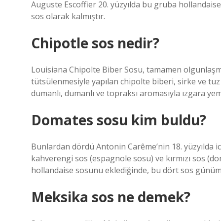
Auguste Escoffier 20. yüzyılda bu gruba hollandai
sos olarak kalmıştır.
Chipotle sos nedir?
Louisiana Chipolte Biber Sosu, tamamen olgunlaşmış
tütsülenmesiyle yapılan chipolte biberi, sirke ve tuz
dumanlı, dumanlı ve topraksı aromasıyla ızgara yeme
Domates sosu kim buldu?
Bunlardan dördü Antonin Carême’nin 18. yüzyılda ica
kahverengi sos (espagnole sosu) ve kırmızı sos (do
hollandaise sosunu eklediğinde, bu dört sos günümü
Meksika sos ne demek?