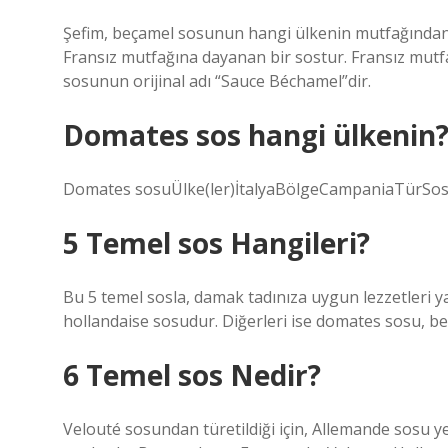
Şefim, beçamel sosunun hangi ülkenin mutfağından g
Fransız mutfağına dayanan bir sostur. Fransız mutfa
sosunun orijinal adı “Sauce Béchamel”dir.
Domates sos hangi ülkenin
Domates sosuÜlke(ler)İtalyaBölgeCampaniaTürSo
5 Temel sos Hangileri?
Bu 5 temel sosla, damak tadınıza uygun lezzetleri
hollandaise sosudur. Diğerleri ise domates sosu, b
6 Temel sos Nedir?
Velouté sosundan türetildiği için, Allemande sosu 