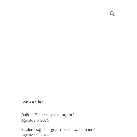
Sidebar
Son Yazılar
ilbet mobi
Bağdat Baharat ışınlanmış mı ?
Ağustos 6, 2026
Kaplumbağa hangi canlı sınıfında bulunur ?
Ağustos 5, 2026