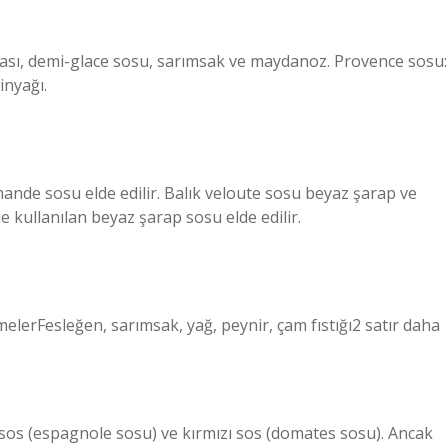
sı, demi-glace sosu, sarımsak ve maydanoz. Provence sosu:
nyağı.
mande sosu elde edilir. Balık veloute sosu beyaz şarap ve
le kullanılan beyaz şarap sosu elde edilir.
erFesleğen, sarımsak, yağ, peynir, çam fıstığı2 satır daha
sos (espagnole sosu) ve kırmızı sos (domates sosu). Ancak