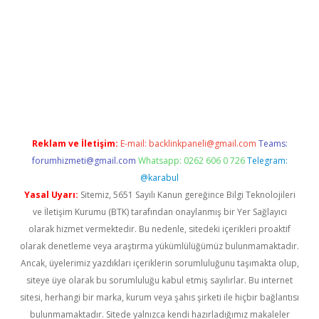
bet mobil giriş
ilbet
grandoperabet giriş
betexper.xyz
betci gir
Reklam ve İletişim:
E-mail:
backlinkpaneli@gmail.com
Teams:
forumhizmeti@gmail.com
Whatsapp: 0262 606 0 726
Telegram:
@karabul
Yasal Uyarı:
Sitemiz, 5651 Sayılı Kanun gereğince Bilgi Teknolojileri
ve İletişim Kurumu (BTK) tarafından onaylanmış bir Yer Sağlayıcı
olarak hizmet vermektedir. Bu nedenle, sitedeki içerikleri proaktif
olarak denetleme veya araştırma yükümlülüğümüz bulunmamaktadır.
Ancak, üyelerimiz yazdıkları içeriklerin sorumluluğunu taşımakta olup,
siteye üye olarak bu sorumluluğu kabul etmiş sayılırlar. Bu internet
sitesi, herhangi bir marka, kurum veya şahıs şirketi ile hiçbir bağlantısı
bulunmamaktadır. Sitede yalnızca kendi hazırladığımız makaleler