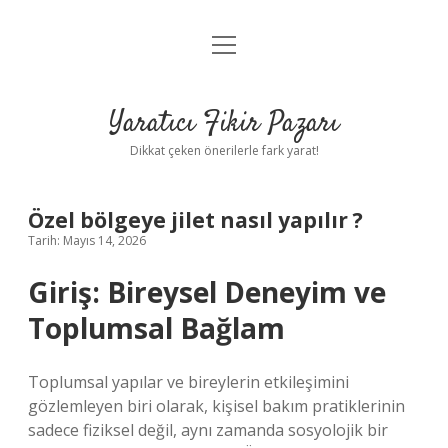
menüyü
Anasayfa
aç
Gizlilik Politikası
Yaratıcı Fikir Pazarı
Yasal Uyarı
Dikkat çeken önerilerle fark yarat!
Hakkımızda
Özel bölgeye jilet nasıl yapılır ?
Tarih: Mayıs 14, 2026
Giriş: Bireysel Deneyim ve
Toplumsal Bağlam
Toplumsal yapılar ve bireylerin etkileşimini
gözlemleyen biri olarak, kişisel bakım pratiklerinin
sadece fiziksel değil, aynı zamanda sosyolojik bir