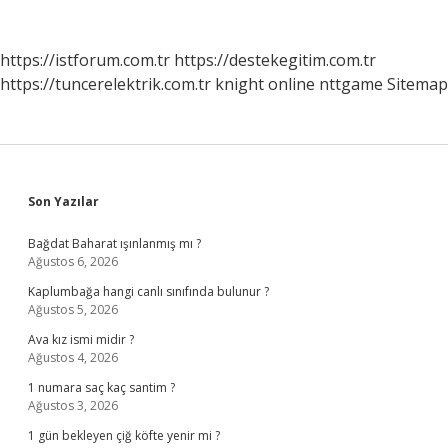
https://istforum.com.tr
https://destekegitim.com.tr
https://tuncerelektrik.com.tr
knight online
nttgame
Sitemap
Sidebar
Son Yazılar
Bağdat Baharat ışınlanmış mı ?
Ağustos 6, 2026
Kaplumbağa hangi canlı sınıfında bulunur ?
Ağustos 5, 2026
Ava kız ismi midir ?
Ağustos 4, 2026
1 numara saç kaç santim ?
Ağustos 3, 2026
1 gün bekleyen çiğ köfte yenir mi ?