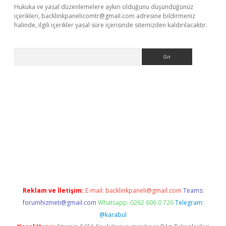
Hukuka ve yasal düzenlemelere aykırı olduğunu düşündüğünüz
içerikleri,
backlinkpanelicomtr@gmail.com
adresine bildirmeniz
halinde, ilgili içerikler yasal süre içerisinde sitemizden kaldırılacaktır.
Arama
ilbet mobil giriş
ilbet
grandoperabet giriş
betexper.xyz
betci gi
Reklam ve İletişim:
E-mail:
backlinkpaneli@gmail.com
Teams:
forumhizmeti@gmail.com
Whatsapp: 0262 606 0 726
Telegram:
@karabul