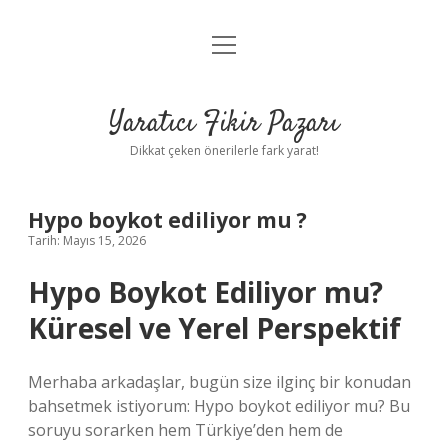
menüyü
Anasayfa
aç
Gizlilik Politikası
Yaratıcı Fikir Pazarı
Yasal Uyarı
Dikkat çeken önerilerle fark yarat!
Hakkımızda
Hypo boykot ediliyor mu ?
Tarih: Mayıs 15, 2026
Hypo Boykot Ediliyor mu?
Küresel ve Yerel Perspektif
Merhaba arkadaşlar, bugün size ilginç bir konudan
bahsetmek istiyorum: Hypo boykot ediliyor mu? Bu
soruyu sorarken hem Türkiye’den hem de