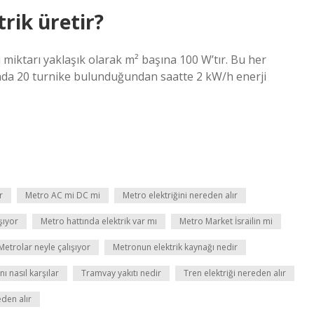
trik üretir?
ji miktarı yaklaşık olarak m² başına 100 W’tır. Bu her
yonda 20 turnike bulunduğundan saatte 2 kW/h enerji
r
Metro AC mi DC mi
Metro elektriğini nereden alır
şıyor
Metro hattında elektrik var mı
Metro Market İsrailin mi
Metrolar neyle çalışıyor
Metronun elektrik kaynağı nedir
nı nasıl karşılar
Tramvay yakıtı nedir
Tren elektriği nereden alır
eden alır