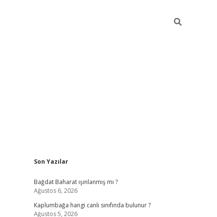
Sidebar
Son Yazılar
ilbet mobi
Bağdat Baharat ışınlanmış mı ?
Ağustos 6, 2026
Kaplumbağa hangi canlı sınıfında bulunur ?
Ağustos 5, 2026