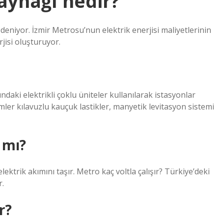
aynağı nedir?
 deniyor. İzmir Metrosu’nun elektrik enerjisi maliyetlerinin
rjisi oluşturuyor.
daki elektrikli çoklu üniteler kullanılarak istasyonlar
emler kılavuzlu kauçuk lastikler, manyetik levitasyon sistemi
 mı?
 elektrik akımını taşır. Metro kaç voltla çalışır? Türkiye’deki
r.
r?