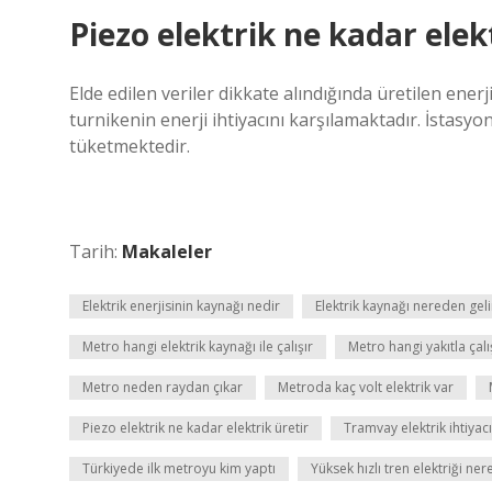
Piezo elektrik ne kadar elek
Elde edilen veriler dikkate alındığında üretilen ener
turnikenin enerji ihtiyacını karşılamaktadır. İstas
tüketmektedir.
Tarih:
Makaleler
Elektrik enerjisinin kaynağı nedir
Elektrik kaynağı nereden geli
Metro hangi elektrik kaynağı ile çalışır
Metro hangi yakıtla çalı
Metro neden raydan çıkar
Metroda kaç volt elektrik var
Piezo elektrik ne kadar elektrik üretir
Tramvay elektrik ihtiyacı
Türkiyede ilk metroyu kim yaptı
Yüksek hızlı tren elektriği ner