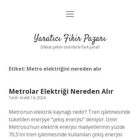
menüyü
Anasayfa
aç
Gizlilik Politikası
Yaratıcı Fikir Pazarı
Yasal Uyarı
Dikkat çeken önerilerle fark yarat!
Hakkımızda
Etiket:
Metro elektriğini nereden alır
Metrolar Elektriği Nereden Alır
Tarih: Aralık 14, 2024
Metronun elektrik kaynağı nedir? Tren işletmesinde
tüketilen enerjiye “çekiş enerjisi” deniyor. İzmir
Metrosu’nun elektrik enerjisi maliyetlerinin yüzde
70,5’ini tren işletmesinde kullanılan çekiş enerjisi