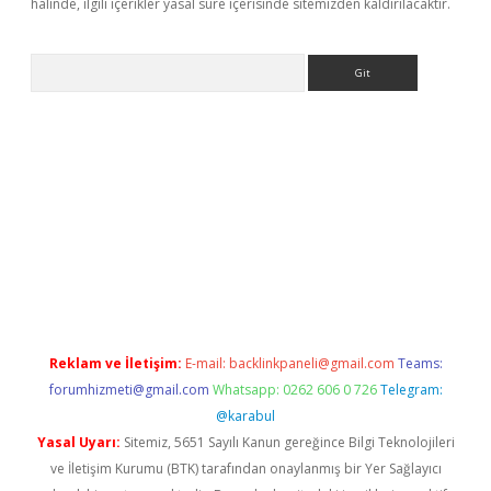
halinde, ilgili içerikler yasal süre içerisinde sitemizden kaldırılacaktır.
Arama
etci
tülipbet
Reklam ve İletişim:
E-mail:
backlinkpaneli@gmail.com
Teams:
forumhizmeti@gmail.com
Whatsapp: 0262 606 0 726
Telegram:
@karabul
Yasal Uyarı:
Sitemiz, 5651 Sayılı Kanun gereğince Bilgi Teknolojileri
ve İletişim Kurumu (BTK) tarafından onaylanmış bir Yer Sağlayıcı