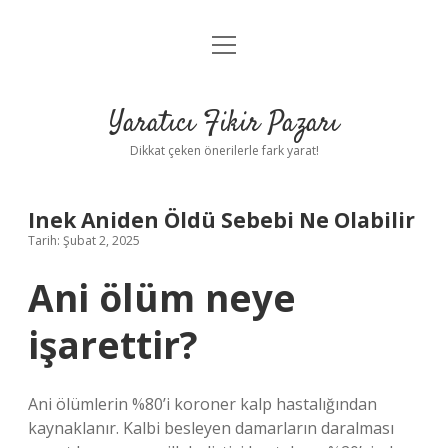
menüyü
Anasayfa
aç
Gizlilik Politikası
Yaratıcı Fikir Pazarı
Yasal Uyarı
Dikkat çeken önerilerle fark yarat!
Hakkımızda
Inek Aniden Öldü Sebebi Ne Olabilir
Tarih: Şubat 2, 2025
Ani ölüm neye
işarettir?
Ani ölümlerin %80’i koroner kalp hastalığından
kaynaklanır. Kalbi besleyen damarların daralması