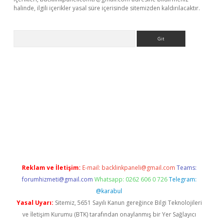
halinde, ilgili içerikler yasal süre içerisinde sitemizden kaldırılacaktır.
Arama
mobil giriş
ilbet
grandoperabet giriş
betexper.xyz
betci giriş
be
Reklam ve İletişim:
E-mail:
backlinkpaneli@gmail.com
Teams:
forumhizmeti@gmail.com
Whatsapp: 0262 606 0 726
Telegram:
@karabul
Yasal Uyarı:
Sitemiz, 5651 Sayılı Kanun gereğince Bilgi Teknolojileri
ve İletişim Kurumu (BTK) tarafından onaylanmış bir Yer Sağlayıcı