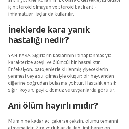
antibiyotikler kullanılır. Ek olarak, destekleyici tedavi
için steroid olmayan ve steroid bazlı anti-
inflamatuar ilaçlar da kullanılır.
İneklerde kara yanık
hastalığı nedir?
YANIKARA. Sığırların kaslarının iltihaplanmasıyla
karakterize ateşli ve ölümcül bir hastalıktır.
Enfeksiyon, patojenlerle kirlenmiş yiyeceklerin
yenmesi veya su içilmesiyle oluşur; bir hayvandan
diğerine doğrudan bulaşma yoktur. Hastalık en sık
sığır, koyun, geyik, domuz ve tavşanlarda görülür.
Ani ölüm hayırlı mıdır?
Mümin ne kadar acı çekerse çeksin, ölümü temenni
etmemelidir. Zira zorluklar da ilahi imtihanın ön