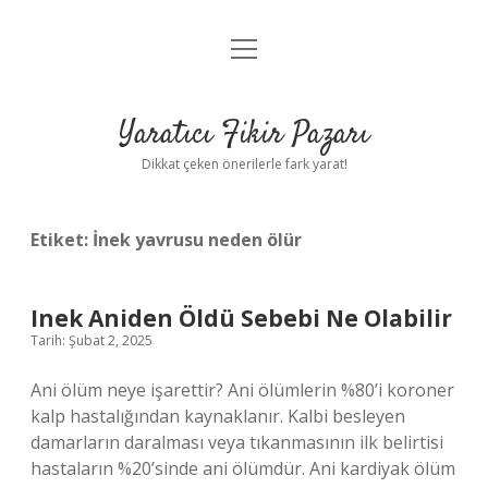
menüyü
Anasayfa
aç
Gizlilik Politikası
Yaratıcı Fikir Pazarı
Yasal Uyarı
Dikkat çeken önerilerle fark yarat!
Hakkımızda
Etiket:
İnek yavrusu neden ölür
Inek Aniden Öldü Sebebi Ne Olabilir
Tarih: Şubat 2, 2025
Ani ölüm neye işarettir? Ani ölümlerin %80’i koroner
kalp hastalığından kaynaklanır. Kalbi besleyen
damarların daralması veya tıkanmasının ilk belirtisi
hastaların %20’sinde ani ölümdür. Ani kardiyak ölüm