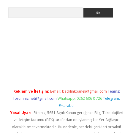
Arama
ülipbet
Reklam ve İletişim:
E-mail:
backlinkpaneli@gmail.com
Teams:
forumhizmeti@gmail.com
Whatsapp: 0262 606 0 726
Telegram:
@karabul
Yasal Uyarı:
Sitemiz, 5651 Sayılı Kanun gereğince Bilgi Teknolojileri
ve İletişim Kurumu (BTK) tarafından onaylanmış bir Yer Sağlayıcı
olarak hizmet vermektedir. Bu nedenle, sitedeki içerikleri proaktif