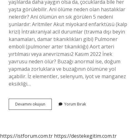
yaşlılarda daha yaygın olsa da, çocuklarda bile her
yaşta görülebilir. Ani ölüme neden olan hastalıklar
nelerdir? Ani ölümün en sık görülen 5 nedeni
şunlardır: Aritmiler Akut miyokard enfarktüsü (kalp
krizi) İntrakraniyal acil durumlar (travma dışı beyin
kanamaları, damar tıkanıklıkları gibi) Pulmoner
emboli (pulmoner arter tıkanıklığı) Aort arteri
yırtılması veya anevrizması2 Kasım 2022 İnek
yavrusu neden ölür? Buzağı anormal ise, doğum
yapmada zorluklara ve buzağının ölümüne yol
açabilir. İz elementler, selenyum, iyot ve manganez
eksikliği…
Inek
Devamını okuyun
Yorum Bırak
Aniden
Öldü
Sebebi
Ne
Olabilir
https://istforum.com.tr
https://destekegitim.com.tr