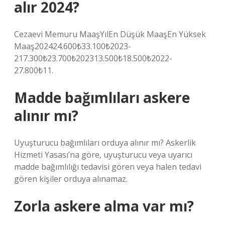
alır 2024?
Cezaevi Memuru MaaşYılEn Düşük MaaşEn Yüksek
Maaş202424.600₺33.100₺2023-
217.300₺23.700₺202313.500₺18.500₺2022-
27.800₺11.
Madde bağımlıları askere
alınır mı?
Uyuşturucu bağımlıları orduya alınır mı? Askerlik
Hizmeti Yasası’na göre, uyuşturucu veya uyarıcı
madde bağımlılığı tedavisi gören veya halen tedavi
gören kişiler orduya alınamaz.
Zorla askere alma var mı?