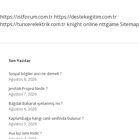
https://istforum.com.tr
https://destekegitim.com.tr
https://tuncerelektrik.com.tr
knight online
nttgame
Sitemap
Sidebar
Son Yazılar
Sosyal bilgiler avcı ne demek ?
Ağustos 8, 2026
Jeofizik Projesi Nedir ?
Ağustos 7, 2026
Bağdat Baharat ışınlanmış mı ?
Ağustos 6, 2026
Kaplumbağa hangi canlı sınıfında bulunur ?
Ağustos 5, 2026
Ava kız ismi midir ?
Ağustos 4, 2026