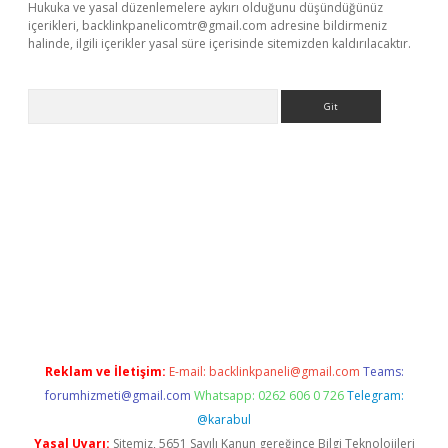
Hukuka ve yasal düzenlemelere aykırı olduğunu düşündüğünüz
içerikleri,
backlinkpanelicomtr@gmail.com
adresine bildirmeniz
halinde, ilgili içerikler yasal süre içerisinde sitemizden kaldırılacaktır.
Arama
mobil giriş
ilbet
grandoperabet giriş
betexper.xyz
betci giriş
bet
Reklam ve İletişim:
E-mail:
backlinkpaneli@gmail.com
Teams:
forumhizmeti@gmail.com
Whatsapp: 0262 606 0 726
Telegram:
@karabul
Yasal Uyarı:
Sitemiz, 5651 Sayılı Kanun gereğince Bilgi Teknolojileri