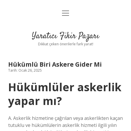
menüyü
Anasayfa
aç
Gizlilik Politikası
Yaratıcı Fikir Pazarı
Yasal Uyarı
Dikkat çeken önerilerle fark yarat!
Hakkımızda
Hükümlü Biri Askere Gider Mi
Tarih: Ocak 26, 2025
Hükümlüler askerlik
yapar mı?
A. Askerlik hizmetine çağrılan veya askerlikten kaçan
tutuklu ve hükümlülerin askerlik hizmeti ilgili yılın