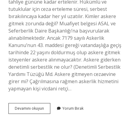
tahliye gününe kadar ertelenir. Hükümlü ve
tutuklular için ceza erteleme süresi, serbest
bırakılıncaya kadar her yıl uzatılır. Kimler askere
gitmek zorunda değil? Muafiyet belgesi ASAL ve
Seferberlik Daire Başkanlığı’na başvurularak
alınabilmektedir. Ancak 7179 sayılı Askerlik
Kanunu’nun 43. maddesi gereği vatandaşlığa geçiş
tarihinde 22 yaşını doldurmuş olup askere gitmek
isteyenler askere alınmayacaktır. Askere giderken
denetimli serbestlik ne olur? (Denetimli Serbestlik
Yardımı Tüzüğü Md. Askere gitmeyen cezaevine
girer mi? Çağrılmasına rağmen askerlik hizmetini
yapmayan kişi vicdani retçi…
Hükümlü
Devamını okuyun
Yorum Bırak
Biri
Askere
Gider
Mi