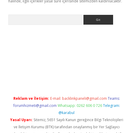
halinde, ilgili içerikler yasal süre içerisinde sitemizden kaldırılacaktır.
Arama
ülipbet
Reklam ve İletişim:
E-mail:
backlinkpaneli@gmail.com
Teams:
forumhizmeti@gmail.com
Whatsapp: 0262 606 0 726
Telegram:
@karabul
Yasal Uyarı:
Sitemiz, 5651 Sayılı Kanun gereğince Bilgi Teknolojileri
ve İletişim Kurumu (BTK) tarafından onaylanmış bir Yer Sağlayıcı