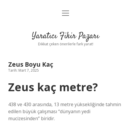
menüyü
Anasayfa
aç
Gizlilik Politikası
Yaratıcı Fikir Pazarı
Yasal Uyarı
Dikkat çeken önerilerle fark yarat!
Hakkımızda
Zeus Boyu Kaç
Tarih: Mart 7, 2025
Zeus kaç metre?
438 ve 430 arasında, 13 metre yüksekliğinde tahmin
edilen büyük çalışması “dünyanın yedi
mucizesinden” biridir.