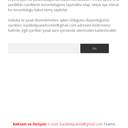
yazdıkları içeriklerin sorumluluğunu taşımakta olup, siteye üye olarak
bu sorumluluğu kabul etmiş sayılırlar.
Hukuka ve yasal düzenlemelere aykırı olduğunu düşündüğünüz
içerikleri,
backlinkpanelicomtr@gmail.com
adresine bildirmeniz
halinde, ilgili içerikler yasal süre içerisinde sitemizden kaldırılacaktır.
Arama
et mobil giriş
ilbet
grandoperabet giriş
betexper.xyz
betci giriş
Reklam ve İletişim:
E-mail:
backlinkpaneli@gmail.com
Teams: