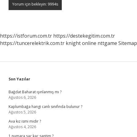
https://istforum.com.tr
https://destekegitim.com.tr
https://tuncerelektrik.com.tr
knight online
nttgame
Sitemap
Sidebar
Son Yazılar
Bağdat Baharat ışınlanmış mı ?
Ağustos 6, 2026
Kaplumbağa hangi canlı sınıfında bulunur ?
Ağustos 5, 2026
Ava kız ismi midir ?
Ağustos 4, 2026
1 numara saç kaç santim ?