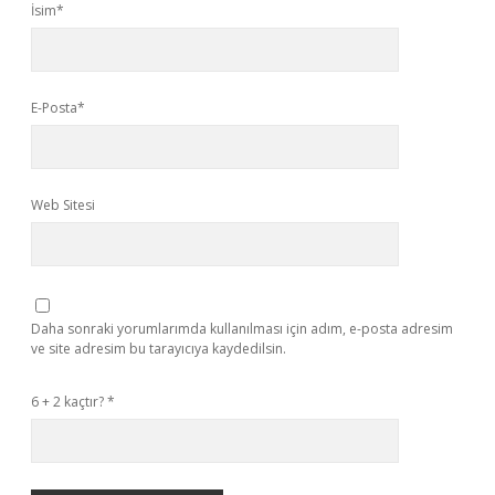
İsim*
E-Posta*
Web Sitesi
Daha sonraki yorumlarımda kullanılması için adım, e-posta adresim
ve site adresim bu tarayıcıya kaydedilsin.
6 + 2 kaçtır?
*