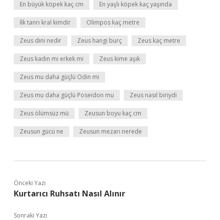
En büyük köpek kaç cm
En yaşlı köpek kaç yaşında
İlk tanrı kral kimdir
Olimpos kaç metre
Zeus dini nedir
Zeus hangi burç
Zeus kaç metre
Zeus kadın mı erkek mi
Zeus kime aşık
Zeus mu daha güçlü Odin mi
Zeus mu daha güçlü Poseidon mu
Zeus nasıl biriydi
Zeus ölümsüz mü
Zeusun boyu kaç cm
Zeusun gücü ne
Zeusun mezarı nerede
Önceki Yazı
Kurtarıcı Ruhsatı Nasıl Alınır
Sonraki Yazı