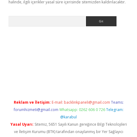
halinde, ilgili içerikler yasal süre içerisinde sitemizden kaldırılacaktır.
Arama
mobil giriş
ilbet
grandoperabet giriş
betexper.xyz
betci giriş
be
Reklam ve İletişim:
E-mail:
backlinkpaneli@gmail.com
Teams:
forumhizmeti@gmail.com
Whatsapp: 0262 606 0 726
Telegram:
@karabul
Yasal Uyarı:
Sitemiz, 5651 Sayılı Kanun gereğince Bilgi Teknolojileri
ve İletişim Kurumu (BTK) tarafından onaylanmış bir Yer Sağlayıcı