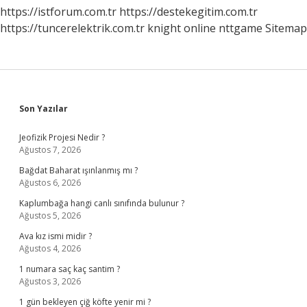
https://istforum.com.tr
https://destekegitim.com.tr
https://tuncerelektrik.com.tr
knight online
nttgame
Sitemap
Sidebar
Son Yazılar
Jeofizik Projesi Nedir ?
Ağustos 7, 2026
Bağdat Baharat ışınlanmış mı ?
Ağustos 6, 2026
Kaplumbağa hangi canlı sınıfında bulunur ?
Ağustos 5, 2026
Ava kız ismi midir ?
Ağustos 4, 2026
1 numara saç kaç santim ?
Ağustos 3, 2026
1 gün bekleyen çiğ köfte yenir mi ?