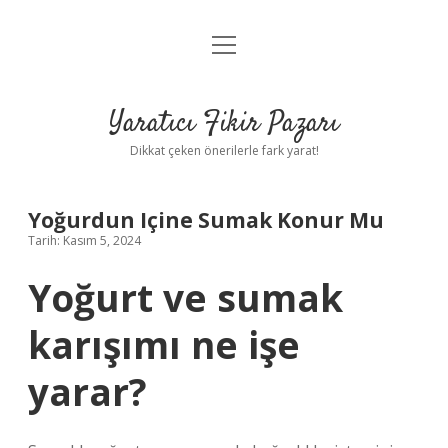
menüyü
Anasayfa
aç
Gizlilik Politikası
Yaratıcı Fikir Pazarı
Yasal Uyarı
Dikkat çeken önerilerle fark yarat!
Hakkımızda
Yoğurdun Içine Sumak Konur Mu
Tarih: Kasım 5, 2024
Yoğurt ve sumak
karışımı ne işe
yarar?