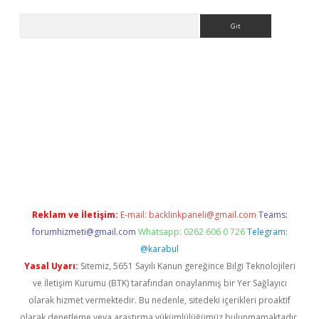
Arama
t mobil giriş
ilbet
grandoperabet giriş
betexper.xyz
betci giriş
b
Reklam ve İletişim:
E-mail:
backlinkpaneli@gmail.com
Teams:
forumhizmeti@gmail.com
Whatsapp: 0262 606 0 726
Telegram:
@karabul
Yasal Uyarı:
Sitemiz, 5651 Sayılı Kanun gereğince Bilgi Teknolojileri
ve İletişim Kurumu (BTK) tarafından onaylanmış bir Yer Sağlayıcı
olarak hizmet vermektedir. Bu nedenle, sitedeki içerikleri proaktif
olarak denetleme veya araştırma yükümlülüğümüz bulunmamaktadır.