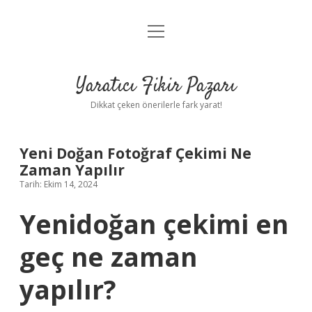
menüyü
Anasayfa
aç
Gizlilik Politikası
Yaratıcı Fikir Pazarı
Yasal Uyarı
Dikkat çeken önerilerle fark yarat!
Hakkımızda
Yeni Doğan Fotoğraf Çekimi Ne
Zaman Yapılır
Tarih: Ekim 14, 2024
Yenidoğan çekimi en
geç ne zaman
yapılır?