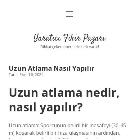
menüyü
Anasayfa
aç
Gizlilik Politikası
Yaratıcı Fikir Pazarı
Yasal Uyarı
Dikkat çeken önerilerle fark yarat!
Hakkımızda
Uzun Atlama Nasıl Yapılır
Tarih: Ekim 16, 2024
Uzun atlama nedir,
nasıl yapılır?
Uzun atlama: Sporcunun belirli bir mesafeyi (30-45
m) koşarak belirli bir hıza ulaşmasının ardından,