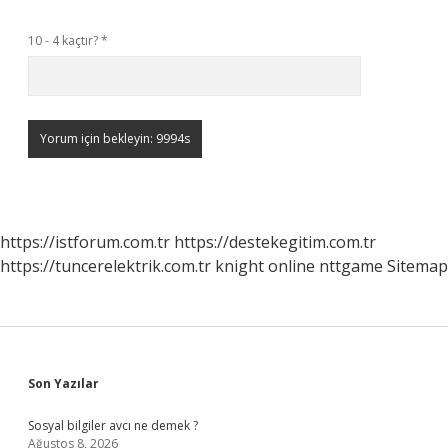
10 - 4 kaçtır?
*
https://istforum.com.tr
https://destekegitim.com.tr
https://tuncerelektrik.com.tr
knight online
nttgame
Sitemap
Sidebar
Son Yazılar
Sosyal bilgiler avcı ne demek ?
Ağustos 8, 2026