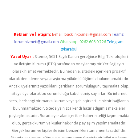
obil giriş
ilbet
grandoperabet giriş
betexper.xyz
betci giriş
betc
Reklam ve İletişim:
E-mail:
backlinkpaneli@gmail.com
Teams:
forumhizmeti@gmail.com
Whatsapp: 0262 606 0 726
Telegram:
@karabul
Yasal Uyarı:
Sitemiz, 5651 Sayılı Kanun gereğince Bilgi Teknolojileri
ve İletişim Kurumu (BTK) tarafından onaylanmış bir Yer Sağlayıcı
olarak hizmet vermektedir. Bu nedenle, sitedeki içerikleri proaktif
olarak denetleme veya araştırma yükümlülüğümüz bulunmamaktadır.
Ancak, üyelerimiz yazdıkları içeriklerin sorumluluğunu taşımakta olup,
siteye üye olarak bu sorumluluğu kabul etmiş sayılırlar. Bu internet
sitesi, herhangi bir marka, kurum veya şahıs şirketi ile hiçbir bağlantısı
bulunmamaktadır. Sitede yalnızca kendi hazırladığımız makaleler
paylaşılmaktadır. Burada yer alan içerikler haber niteliği taşımamakta
olup, gerçek kurum ve kişiler hakkında paylaşım yapılmamaktadır.
Gerçek kurum ve kişiler ile isim benzerlikleri tamamen tesadüfidir.
Sitemiz, kar amacı gütmeyen ve tamamen ücretsiz bir bilgi paylaşım