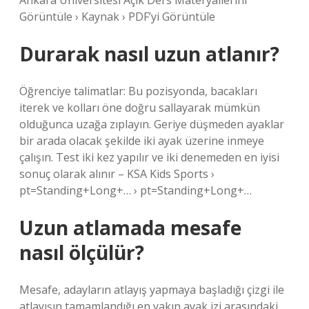
Ankara Üniversitesi Açık Ders Materyallerini
Görüntüle › Kaynak › PDF’yi Görüntüle
Durarak nasıl uzun atlanır?
Öğrenciye talimatlar: Bu pozisyonda, bacakları
iterek ve kolları öne doğru sallayarak mümkün
olduğunca uzağa zıplayın. Geriye düşmeden ayaklar
bir arada olacak şekilde iki ayak üzerine inmeye
çalışın. Test iki kez yapılır ve iki denemeden en iyisi
sonuç olarak alınır – KSA Kids Sports ›
pt=Standing+Long+… › pt=Standing+Long+…
Uzun atlamada mesafe
nasıl ölçülür?
Mesafe, adayların atlayış yapmaya başladığı çizgi ile
atlayışın tamamlandığı en yakın ayak izi arasındaki