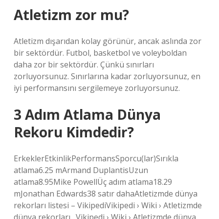
Atletizm zor mu?
Atletizm dışarıdan kolay görünür, ancak aslında zor
bir sektördür. Futbol, ​​basketbol ve voleyboldan
daha zor bir sektördür. Çünkü sınırları
zorluyorsunuz. Sınırlarına kadar zorluyorsunuz, en
iyi performansını sergilemeye zorluyorsunuz.
3 Adım Atlama Dünya
Rekoru Kimdedir?
ErkeklerEtkinlikPerformansSporcu(lar)Sırıkla
atlama6.25 mArmand DuplantisUzun
atlama8.95Mike PowellÜç adım atlama18.29
mJonathan Edwards38 satır dahaAtletizmde dünya
rekorları listesi – VikipediVikipedi › Wiki › Atletizmde
dünya rekorları…Vikipedi › Wiki › Atletizmde dünya