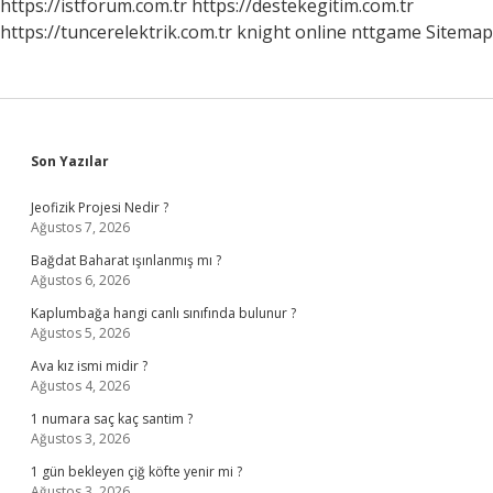
https://istforum.com.tr
https://destekegitim.com.tr
https://tuncerelektrik.com.tr
knight online
nttgame
Sitemap
Sidebar
Son Yazılar
Jeofizik Projesi Nedir ?
Ağustos 7, 2026
Bağdat Baharat ışınlanmış mı ?
Ağustos 6, 2026
Kaplumbağa hangi canlı sınıfında bulunur ?
Ağustos 5, 2026
Ava kız ismi midir ?
Ağustos 4, 2026
1 numara saç kaç santim ?
Ağustos 3, 2026
1 gün bekleyen çiğ köfte yenir mi ?
Ağustos 3, 2026