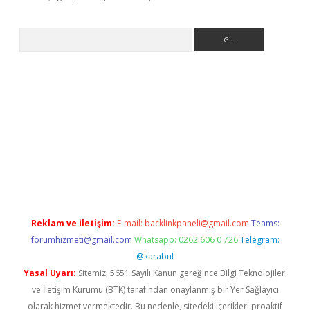
Arama
ş
ilbet
grandoperabet giriş
betexper.xyz
betci giriş
betci
tülipbe
Reklam ve İletişim:
E-mail:
backlinkpaneli@gmail.com
Teams:
forumhizmeti@gmail.com
Whatsapp: 0262 606 0 726
Telegram:
@karabul
Yasal Uyarı:
Sitemiz, 5651 Sayılı Kanun gereğince Bilgi Teknolojileri
ve İletişim Kurumu (BTK) tarafından onaylanmış bir Yer Sağlayıcı
olarak hizmet vermektedir. Bu nedenle, sitedeki içerikleri proaktif