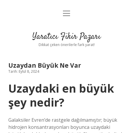
menüyü
Anasayfa
aç
Gizlilik Politikası
Yaratıcı Fikir Pazarı
Yasal Uyarı
Dikkat çeken önerilerle fark yarat!
Hakkımızda
Uzaydan Büyük Ne Var
Tarih: Eylül 8, 2024
Uzaydaki en büyük
şey nedir?
Galaksiler Evren’de rastgele dağılmamıştır; büyük
hidrojen konsantrasyonları boyunca uzaydaki