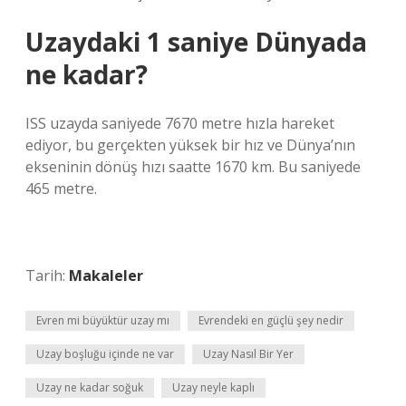
Uzaydaki 1 saniye Dünyada
ne kadar?
ISS uzayda saniyede 7670 metre hızla hareket
ediyor, bu gerçekten yüksek bir hız ve Dünya’nın
ekseninin dönüş hızı saatte 1670 km. Bu saniyede
465 metre.
Tarih:
Makaleler
Evren mi büyüktür uzay mı
Evrendeki en güçlü şey nedir
Uzay boşluğu içinde ne var
Uzay Nasıl Bir Yer
Uzay ne kadar soğuk
Uzay neyle kaplı