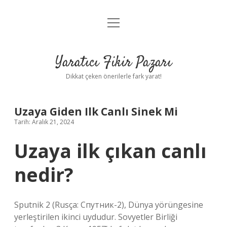
menüyü
Anasayfa
aç
Gizlilik Politikası
Yaratıcı Fikir Pazarı
Yasal Uyarı
Dikkat çeken önerilerle fark yarat!
Hakkımızda
Uzaya Giden Ilk Canlı Sinek Mi
Tarih: Aralık 21, 2024
Uzaya ilk çıkan canlı
nedir?
Sputnik 2 (Rusça: Спутник-2), Dünya yörüngesine
yerleştirilen ikinci uydudur. Sovyetler Birliği