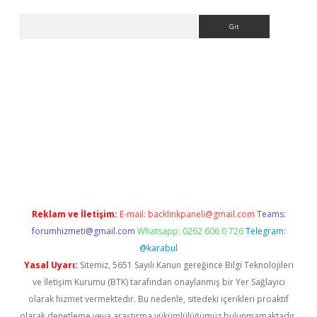
Arama
et mobil giriş
ilbet
grandoperabet giriş
betexper.xyz
betci giriş
Reklam ve İletişim:
E-mail:
backlinkpaneli@gmail.com
Teams:
forumhizmeti@gmail.com
Whatsapp: 0262 606 0 726
Telegram:
@karabul
Yasal Uyarı:
Sitemiz, 5651 Sayılı Kanun gereğince Bilgi Teknolojileri
ve İletişim Kurumu (BTK) tarafından onaylanmış bir Yer Sağlayıcı
olarak hizmet vermektedir. Bu nedenle, sitedeki içerikleri proaktif
olarak denetleme veya araştırma yükümlülüğümüz bulunmamaktadır.