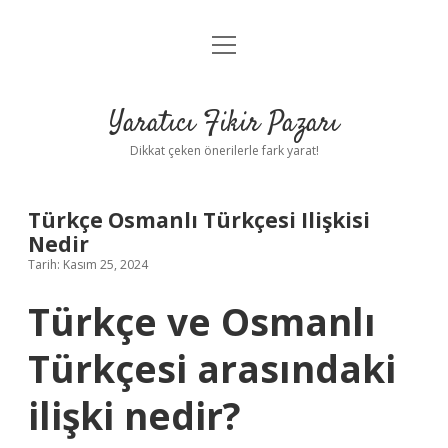
menüyü
Anasayfa
aç
Gizlilik Politikası
Yaratıcı Fikir Pazarı
Yasal Uyarı
Dikkat çeken önerilerle fark yarat!
Hakkımızda
Türkçe Osmanlı Türkçesi Ilişkisi
Nedir
Tarih: Kasım 25, 2024
Türkçe ve Osmanlı
Türkçesi arasındaki
ilişki nedir?