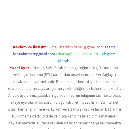
obil giriş
ilbet
grandoperabet giriş
betexper.xyz
betci giriş
betc
Reklam ve İletişim:
E-mail:
backlinkpaneli@gmail.com
Teams:
forumhizmeti@gmail.com
Whatsapp: 0262 606 0 726
Telegram:
@karabul
Yasal Uyarı:
Sitemiz, 5651 Sayılı Kanun gereğince Bilgi Teknolojileri
ve İletişim Kurumu (BTK) tarafından onaylanmış bir Yer Sağlayıcı
olarak hizmet vermektedir. Bu nedenle, sitedeki içerikleri proaktif
olarak denetleme veya araştırma yükümlülüğümüz bulunmamaktadır.
Ancak, üyelerimiz yazdıkları içeriklerin sorumluluğunu taşımakta olup,
siteye üye olarak bu sorumluluğu kabul etmiş sayılırlar. Bu internet
sitesi, herhangi bir marka, kurum veya şahıs şirketi ile hiçbir bağlantısı
bulunmamaktadır. Sitede yalnızca kendi hazırladığımız makaleler
paylaşılmaktadır. Burada yer alan içerikler haber niteliği taşımamakta