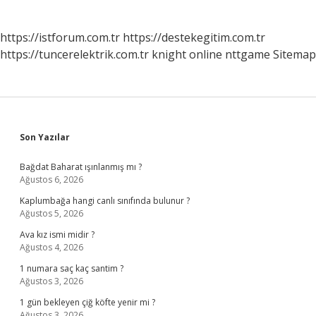
https://istforum.com.tr
https://destekegitim.com.tr
https://tuncerelektrik.com.tr
knight online
nttgame
Sitemap
Sidebar
Son Yazılar
Bağdat Baharat ışınlanmış mı ?
Ağustos 6, 2026
Kaplumbağa hangi canlı sınıfında bulunur ?
Ağustos 5, 2026
Ava kız ismi midir ?
Ağustos 4, 2026
1 numara saç kaç santim ?
Ağustos 3, 2026
1 gün bekleyen çiğ köfte yenir mi ?
Ağustos 3, 2026