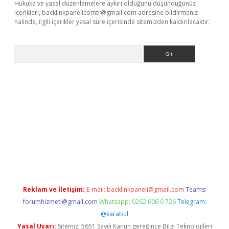
Hukuka ve yasal düzenlemelere aykırı olduğunu düşündüğünüz
içerikleri,
backlinkpanelicomtr@gmail.com
adresine bildirmeniz
halinde, ilgili içerikler yasal süre içerisinde sitemizden kaldırılacaktır.
Arama
t
Reklam ve İletişim:
E-mail:
backlinkpaneli@gmail.com
Teams:
forumhizmeti@gmail.com
Whatsapp: 0262 606 0 726
Telegram:
@karabul
Yasal Uyarı:
Sitemiz, 5651 Sayılı Kanun gereğince Bilgi Teknolojileri