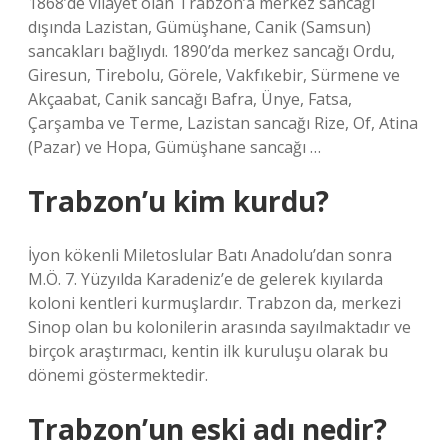
1868’de vilayet olan Trabzon’a merkez sancağı
dışında Lazistan, Gümüşhane, Canik (Samsun)
sancakları bağlıydı. 1890’da merkez sancağı Ordu,
Giresun, Tirebolu, Görele, Vakfıkebir, Sürmene ve
Akçaabat, Canik sancağı Bafra, Ünye, Fatsa,
Çarşamba ve Terme, Lazistan sancağı Rize, Of, Atina
(Pazar) ve Hopa, Gümüşhane sancağı …
Trabzon’u kim kurdu?
İyon kökenli Miletoslular Batı Anadolu’dan sonra
M.Ö. 7. Yüzyılda Karadeniz’e de gelerek kıyılarda
koloni kentleri kurmuşlardır. Trabzon da, merkezi
Sinop olan bu kolonilerin arasında sayılmaktadır ve
birçok araştırmacı, kentin ilk kuruluşu olarak bu
dönemi göstermektedir.
Trabzon’un eski adı nedir?