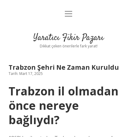
menüyü
Anasayfa
aç
Gizlilik Politikası
Yaratıcı Fikir Pazarı
Yasal Uyarı
Dikkat çeken önerilerle fark yarat!
Hakkımızda
Trabzon Şehri Ne Zaman Kuruldu
Tarih: Mart 17, 2025
Trabzon il olmadan
önce nereye
bağlıydı?