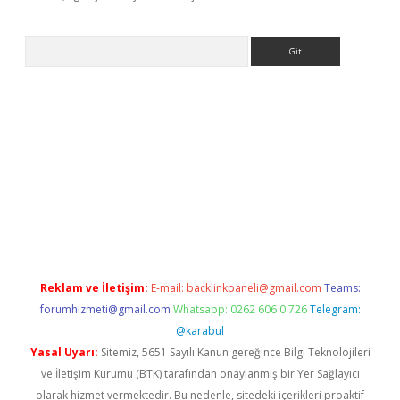
Arama
t mobil giriş
ilbet
grandoperabet giriş
betexper.xyz
betci giriş
b
Reklam ve İletişim:
E-mail:
backlinkpaneli@gmail.com
Teams:
forumhizmeti@gmail.com
Whatsapp: 0262 606 0 726
Telegram:
@karabul
Yasal Uyarı:
Sitemiz, 5651 Sayılı Kanun gereğince Bilgi Teknolojileri
ve İletişim Kurumu (BTK) tarafından onaylanmış bir Yer Sağlayıcı
olarak hizmet vermektedir. Bu nedenle, sitedeki içerikleri proaktif