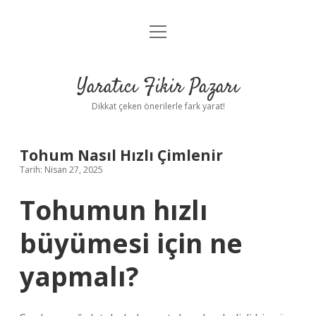
menüyü
Anasayfa
aç
Gizlilik Politikası
Yaratıcı Fikir Pazarı
Yasal Uyarı
Dikkat çeken önerilerle fark yarat!
Hakkımızda
Tohum Nasıl Hızlı Çimlenir
Tarih: Nisan 27, 2025
Tohumun hızlı
büyümesi için ne
yapmalı?