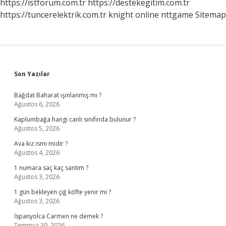
https://istforum.com.tr
https://destekegitim.com.tr
https://tuncerelektrik.com.tr
knight online
nttgame
Sitemap
Sidebar
Son Yazılar
Bağdat Baharat ışınlanmış mı ?
Ağustos 6, 2026
Kaplumbağa hangi canlı sınıfında bulunur ?
Ağustos 5, 2026
Ava kız ismi midir ?
Ağustos 4, 2026
1 numara saç kaç santim ?
Ağustos 3, 2026
1 gün bekleyen çiğ köfte yenir mi ?
Ağustos 3, 2026
İspanyolca Carmen ne demek ?
Temmuz 30, 2026