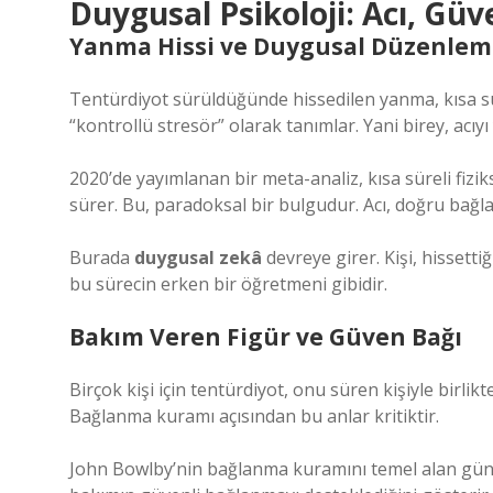
Duygusal Psikoloji: Acı, Gü
Yanma Hissi ve Duygusal Düzenlem
Tentürdiyot sürüldüğünde hissedilen yanma, kısa sü
“kontrollü stresör” olarak tanımlar. Yani birey, acıy
2020’de yayımlanan bir meta-analiz, kısa süreli fiziks
sürer. Bu, paradoksal bir bulgudur. Acı, doğru bağ
Burada
duygusal zekâ
devreye girer. Kişi, hissetti
bu sürecin erken bir öğretmeni gibidir.
Bakım Veren Figür ve Güven Bağı
Birçok kişi için tentürdiyot, onu süren kişiyle birlikt
Bağlanma kuramı açısından bu anlar kritiktir.
John Bowlby’nin bağlanma kuramını temel alan günce