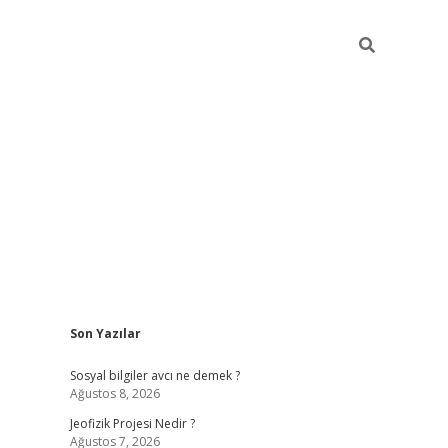
Sidebar
Son Yazılar
ilbet mob
Sosyal bilgiler avcı ne demek ?
Ağustos 8, 2026
Jeofizik Projesi Nedir ?
Ağustos 7, 2026