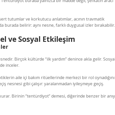
 Tentürdiyot burada yalnızca bir madde değil, şefkatin aracı
sert tutumlar ve korkutucu anlatımlar, acının travmatik
a burada belirir: aynı nesne, farklı duygusal izler bırakabilir.
üel ve
Sosyal Etkileşim
ler
nedir. Birçok kültürde “ilk yardım” denince akla gelir. Sosya
de inceler.
iklerin aile içi bakım ritüellerinde merkezi bir rol oynadığını
çiş nesnesi gibi çalışır: yaralanmadan iyileşmeye geçiş.
urar. Birinin “tentürdiyot” demesi, diğerinde benzer bir anıy