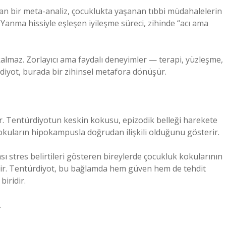
an bir meta-analiz, çocuklukta yaşanan tıbbi müdahalelerin
r. Yanma hissiyle eşleşen iyileşme süreci, zihinde “acı ama
ı kalmaz. Zorlayıcı ama faydalı deneyimler — terapi, yüzleşme,
türdiyot, burada bir zihinsel metafora dönüşür.
dir. Tentürdiyotun keskin kokusu, epizodik belleği harekete
kokuların hipokampusla doğrudan ilişkili olduğunu gösterir.
ı stres belirtileri gösteren bireylerde çocukluk kokularının
tir. Tentürdiyot, bu bağlamda hem güven hem de tehdit
biridir.
.