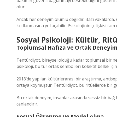
bakımın güvenli bağlanmayı desteklediğini gösterir.
olur.
Ancak her deneyim olumlu değildir. Bazı vakalarda, 
kodlanmasına yol açabilir. Psikolojinin çelişkisi tam d
Sosyal Psikoloji: Kültür, Rit
Toplumsal Hafıza ve Ortak Deneyim
Tentürdiyot, bireysel olduğu kadar toplumsal bir nes
psikoloji, bu tür ortak sembolleri kolektif bellek için
2018’de yapılan kültürlerarası bir araştırma, antisept
ortaya koymuştur. Tentürdiyot, bu ritüellerde bir ge
Bu ortak deneyim, insanlar arasında sessiz bir bağ k
canlandırır.
Sosyal Öğrenme ve Model Alma