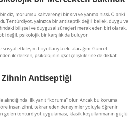
ir diz, morumsu kahverengi bir sıvı ve yanma hissi. O anki
dı. Tentürdiyot, yalnızca bir antiseptik değil; bellek, duygu v
ındaki bilişsel ve duygusal süreçleri merak eden biri olarak,
i değil, psikolojik bir karşılık da buluyor.
ve
sosyal etkileşim
boyutlarıyla ele alacağım. Güncel
den ilerlerken, psikolojinin içsel çelişkilerine de dikkat
: Zihnin Antiseptiği
le alındığında, ilk yanıt “koruma” olur. Ancak bu koruma
e göre insan zihni, tekrar eden deneyimler yoluyla öğrenir.
 gelen tentürdiyot uygulaması, klasik koşullanmanın güçlü