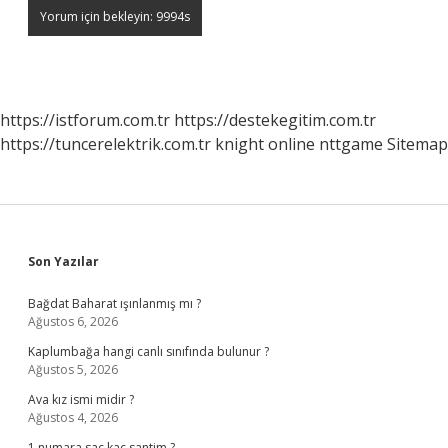
https://istforum.com.tr
https://destekegitim.com.tr
https://tuncerelektrik.com.tr
knight online
nttgame
Sitemap
Sidebar
Son Yazılar
Bağdat Baharat ışınlanmış mı ?
Ağustos 6, 2026
Kaplumbağa hangi canlı sınıfında bulunur ?
Ağustos 5, 2026
Ava kız ismi midir ?
Ağustos 4, 2026
1 numara saç kaç santim ?