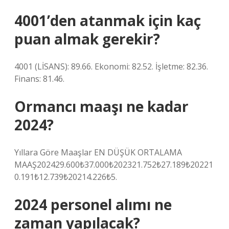
4001’den atanmak için kaç
puan almak gerekir?
4001 (LİSANS): 89.66. Ekonomi: 82.52. İşletme: 82.36.
Finans: 81.46.
Ormancı maaşı ne kadar
2024?
Yıllara Göre Maaşlar EN DÜŞÜK ORTALAMA
MAAŞ202429.600₺37.000₺202321.752₺27.189₺20221
0.191₺12.739₺20214.226₺5.
2024 personel alımı ne
zaman yapılacak?