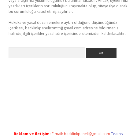
veya araştırma yükümlülüğümüz bulunmamaktadır. Ancak, üyelerimiz
yazdıkları içeriklerin sorumluluğunu taşımakta olup, siteye üye olarak
bu sorumluluğu kabul etmiş sayılırlar.
Hukuka ve yasal düzenlemelere aykırı olduğunu düşündüğünüz
içerikleri,
backlinkpanelicomtr@gmail.com
adresine bildirmeniz
halinde, ilgili içerikler yasal süre içerisinde sitemizden kaldırılacaktır.
Arama
t mobil giriş
ilbet
grandoperabet giriş
betexper.xyz
betci giriş
b
Reklam ve İletişim:
E-mail:
backlinkpaneli@gmail.com
Teams: