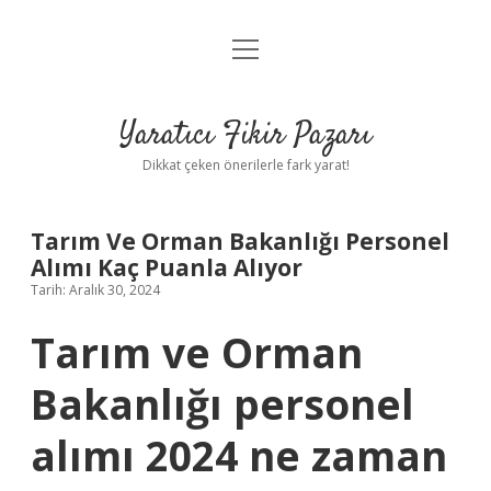
menüyü
Anasayfa
aç
Gizlilik Politikası
Yaratıcı Fikir Pazarı
Yasal Uyarı
Dikkat çeken önerilerle fark yarat!
Hakkımızda
Tarım Ve Orman Bakanlığı Personel
Alımı Kaç Puanla Alıyor
Tarih: Aralık 30, 2024
Tarım ve Orman
Bakanlığı personel
alımı 2024 ne zaman