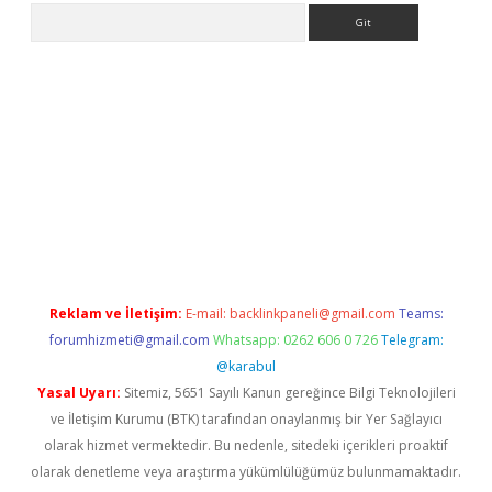
Arama
mobil giriş
ilbet
grandoperabet giriş
betexper.xyz
betci giriş
be
Reklam ve İletişim:
E-mail:
backlinkpaneli@gmail.com
Teams:
forumhizmeti@gmail.com
Whatsapp: 0262 606 0 726
Telegram:
@karabul
Yasal Uyarı:
Sitemiz, 5651 Sayılı Kanun gereğince Bilgi Teknolojileri
ve İletişim Kurumu (BTK) tarafından onaylanmış bir Yer Sağlayıcı
olarak hizmet vermektedir. Bu nedenle, sitedeki içerikleri proaktif
olarak denetleme veya araştırma yükümlülüğümüz bulunmamaktadır.