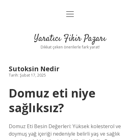
menüyü
Anasayfa
aç
Gizlilik Politikası
Yaratıcı Fikir Pazarı
Yasal Uyarı
Dikkat çeken önerilerle fark yarat!
Hakkımızda
Sutoksin Nedir
Tarih: Şubat 17, 2025
Domuz eti niye
sağlıksız?
Domuz Eti Besin Değerleri: Yüksek kolesterol ve
doymuş yağ içeriği nedeniyle belirli yaş ve sağlık