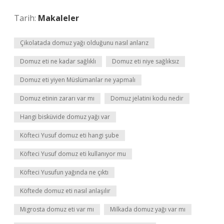
Tarih:
Makaleler
Çikolatada domuz yağı olduğunu nasıl anlarız
Domuz eti ne kadar sağlıklı
Domuz eti niye sağlıksız
Domuz eti yiyen Müslümanlar ne yapmalı
Domuz etinin zararı var mı
Domuz jelatini kodu nedir
Hangi bisküvide domuz yağı var
Köfteci Yusuf domuz eti hangi şube
Köfteci Yusuf domuz eti kullanıyor mu
Köfteci Yusufun yağında ne çıktı
Köftede domuz eti nasıl anlaşılır
Migrosta domuz eti var mı
Milkada domuz yağı var mı