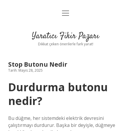
menüyü
Anasayfa
aç
Gizlilik Politikası
Yaratıcı Fikir Pazarı
Yasal Uyarı
Dikkat çeken önerilerle fark yarat!
Hakkımızda
Stop Butonu Nedir
Tarih: Mayıs 28, 2025
Durdurma butonu
nedir?
Bu düğme, her sistemdeki elektrik devresini
çalıştırmayı durdurur. Başka bir deyişle, düğmeye