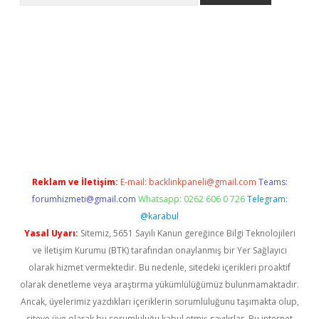
lbet mobil giriş
ilbet
grandoperabet giriş
betexper.xyz
betci gi
Reklam ve İletişim:
E-mail:
backlinkpaneli@gmail.com
Teams:
forumhizmeti@gmail.com
Whatsapp: 0262 606 0 726
Telegram:
@karabul
Yasal Uyarı:
Sitemiz, 5651 Sayılı Kanun gereğince Bilgi Teknolojileri
ve İletişim Kurumu (BTK) tarafından onaylanmış bir Yer Sağlayıcı
olarak hizmet vermektedir. Bu nedenle, sitedeki içerikleri proaktif
olarak denetleme veya araştırma yükümlülüğümüz bulunmamaktadır.
Ancak, üyelerimiz yazdıkları içeriklerin sorumluluğunu taşımakta olup,
siteye üye olarak bu sorumluluğu kabul etmiş sayılırlar. Bu internet