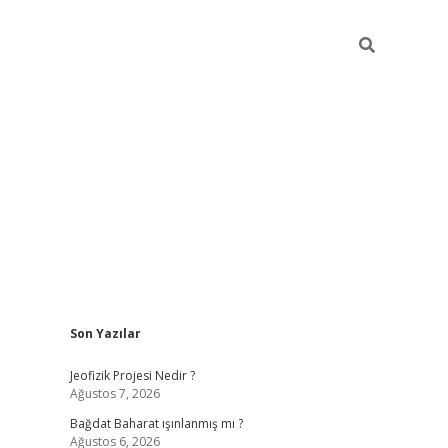
Sidebar
Son Yazılar
t
grandoperabet giriş
betexper.xyz
betci giriş
betci
tülipbet
Jeofizik Projesi Nedir ?
Ağustos 7, 2026
Bağdat Baharat ışınlanmış mı ?
Ağustos 6, 2026