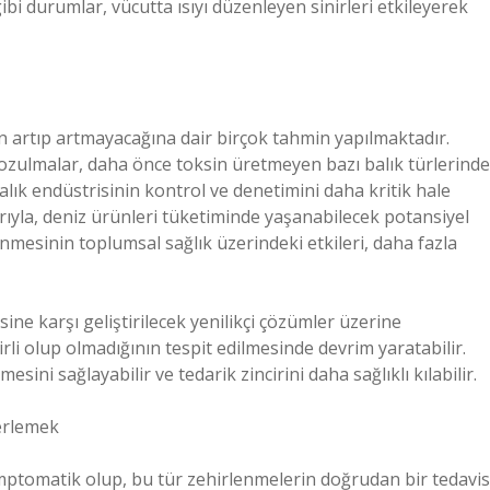
bi durumlar, vücutta ısıyı düzenleyen sinirleri etkileyerek
ın artıp artmayacağına dair birçok tahmin yapılmaktadır.
bozulmalar, daha önce toksin üretmeyen bazı balık türlerinde
balık endüstrisinin kontrol ve denetimini daha kritik hale
ılarıyla, deniz ürünleri tüketiminde yaşanabilecek potansiyel
lenmesinin toplumsal sağlık üzerindeki etkileri, daha fazla
esine karşı geliştirilecek yenilikçi çözümler üzerine
irli olup olmadığının tespit edilmesinde devrim yaratabilir.
sini sağlayabilir ve tedarik zincirini daha sağlıklı kılabilir.
lerlemek
ptomatik olup, bu tür zehirlenmelerin doğrudan bir tedavis