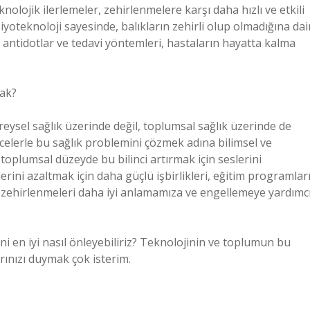
olojik ilerlemeler, zehirlenmelere karşı daha hızlı ve etkili
iyoteknoloji sayesinde, balıkların zehirli olup olmadığına dai
ili antidotlar ve tedavi yöntemleri, hastaların hayatta kalma
cak?
reysel sağlık üzerinde değil, toplumsal sağlık üzerinde de
ncelerle bu sağlık problemini çözmek adına bilimsel ve
 toplumsal düzeyde bu bilinci artırmak için seslerini
erini azaltmak için daha güçlü işbirlikleri, eğitim programlar
bu zehirlenmeleri daha iyi anlamamıza ve engellemeye yardımc
ini en iyi nasıl önleyebiliriz? Teknolojinin ve toplumun bu
arınızı duymak çok isterim.