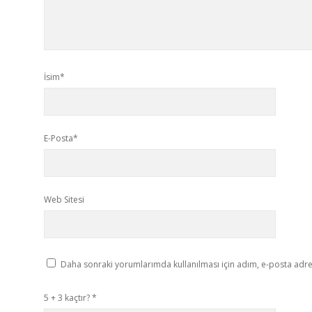
İsim*
E-Posta*
Web Sitesi
Daha sonraki yorumlarımda kullanılması için adım, e-posta adres
5 + 3 kaçtır?
*