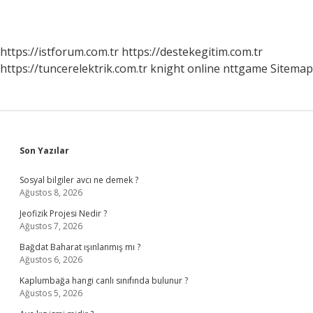
https://istforum.com.tr
https://destekegitim.com.tr
https://tuncerelektrik.com.tr
knight online
nttgame
Sitemap
Sidebar
Son Yazılar
Sosyal bilgiler avcı ne demek ?
Ağustos 8, 2026
Jeofizik Projesi Nedir ?
Ağustos 7, 2026
Bağdat Baharat ışınlanmış mı ?
Ağustos 6, 2026
Kaplumbağa hangi canlı sınıfında bulunur ?
Ağustos 5, 2026