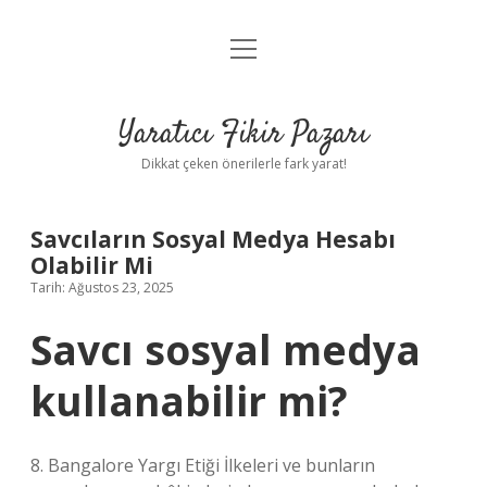
menüyü
Anasayfa
aç
Gizlilik Politikası
Yaratıcı Fikir Pazarı
Yasal Uyarı
Dikkat çeken önerilerle fark yarat!
Hakkımızda
Savcıların Sosyal Medya Hesabı
Olabilir Mi
Tarih: Ağustos 23, 2025
Savcı sosyal medya
kullanabilir mi?
8. Bangalore Yargı Etiği İlkeleri ve bunların