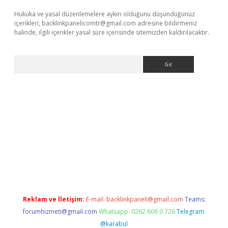
Hukuka ve yasal düzenlemelere aykırı olduğunu düşündüğünüz
içerikleri,
backlinkpanelicomtr@gmail.com
adresine bildirmeniz
halinde, ilgili içerikler yasal süre içerisinde sitemizden kaldırılacaktır.
Arama
et mobil giriş
ilbet
grandoperabet giriş
betexper.xyz
betci giriş
Reklam ve İletişim:
E-mail:
backlinkpaneli@gmail.com
Teams:
forumhizmeti@gmail.com
Whatsapp: 0262 606 0 726
Telegram:
@karabul