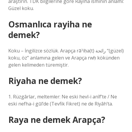
araştırın. TDK bilgilerine göre Rayiha isminin anlamı:
Güzel koku.
Osmanlıca rayiha ne
demek?
Koku – İngilizce sözlük. Arapça rāˀiḥa(t) رائحة “(güzel)
koku, öz” anlamına gelen ve Arapça rwḥ kökünden
gelen kelimeden türemiştir.
Riyaha ne demek?
1. Rüzgârlar, meltemler: Ne eski hevl-i anîf’te / Ne
eski nefha-i gūl’de (Tevfik Fikret) ne de Riyâh’ta.
Raya ne demek Arapça?