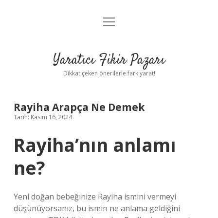
menüyü
Anasayfa
aç
Gizlilik Politikası
Yaratıcı Fikir Pazarı
Yasal Uyarı
Dikkat çeken önerilerle fark yarat!
Hakkımızda
Rayiha Arapça Ne Demek
Tarih: Kasım 16, 2024
Rayiha’nın anlamı
ne?
Yeni doğan bebeğinize Rayiha ismini vermeyi
düşünüyorsanız, bu ismin ne anlama geldiğini