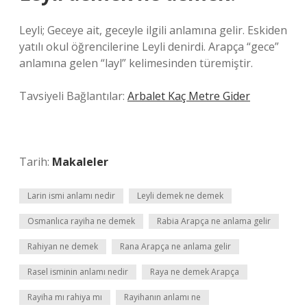
Leyli; Geceye ait, geceyle ilgili anlamına gelir. Eskiden
yatılı okul öğrencilerine Leyli denirdi. Arapça “gece”
anlamına gelen “layl” kelimesinden türemiştir.
Tavsiyeli Bağlantılar:
Arbalet Kaç Metre Gider
Tarih:
Makaleler
Larin ismi anlamı nedir
Leyli demek ne demek
Osmanlıca rayiha ne demek
Rabia Arapça ne anlama gelir
Rahiyan ne demek
Rana Arapça ne anlama gelir
Rasel isminin anlamı nedir
Raya ne demek Arapça
Rayiha mı rahiya mı
Rayihanın anlamı ne