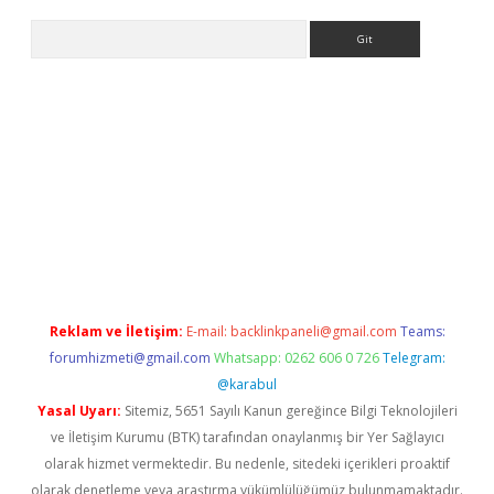
Arama
et mobil giriş
ilbet
grandoperabet giriş
betexper.xyz
betci giriş
Reklam ve İletişim:
E-mail:
backlinkpaneli@gmail.com
Teams:
forumhizmeti@gmail.com
Whatsapp: 0262 606 0 726
Telegram:
@karabul
Yasal Uyarı:
Sitemiz, 5651 Sayılı Kanun gereğince Bilgi Teknolojileri
ve İletişim Kurumu (BTK) tarafından onaylanmış bir Yer Sağlayıcı
olarak hizmet vermektedir. Bu nedenle, sitedeki içerikleri proaktif
olarak denetleme veya araştırma yükümlülüğümüz bulunmamaktadır.