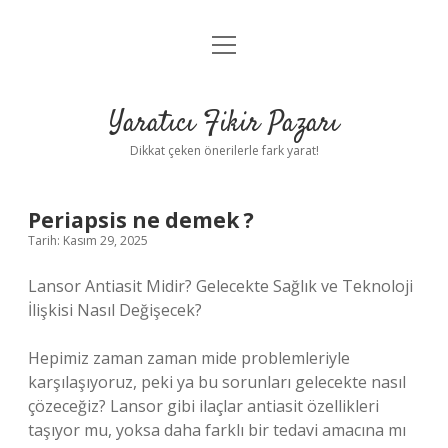
menüyü
Anasayfa
aç
Gizlilik Politikası
Yaratıcı Fikir Pazarı
Yasal Uyarı
Dikkat çeken önerilerle fark yarat!
Hakkımızda
Periapsis ne demek ?
Tarih: Kasım 29, 2025
Lansor Antiasit Midir? Gelecekte Sağlık ve Teknoloji
İlişkisi Nasıl Değişecek?
Hepimiz zaman zaman mide problemleriyle
karşılaşıyoruz, peki ya bu sorunları gelecekte nasıl
çözeceğiz? Lansor gibi ilaçlar antiasit özellikleri
taşıyor mu, yoksa daha farklı bir tedavi amacına mı