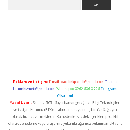
Arama
ilbet mobil giriş
ilbet
grandoperabet giriş
betexper.xyz
betci g
Reklam ve İletişim:
E-mail:
backlinkpaneli@gmail.com
Teams:
forumhizmeti@gmail.com
Whatsapp: 0262 606 0 726
Telegram:
@karabul
Yasal Uyarı:
Sitemiz, 5651 Sayılı Kanun gereğince Bilgi Teknolojileri
ve İletişim Kurumu (BTK) tarafından onaylanmış bir Yer Sağlayıcı
olarak hizmet vermektedir. Bu nedenle, sitedeki içerikleri proaktif
olarak denetleme veya araştırma yükümlülüğümüz bulunmamaktadır.