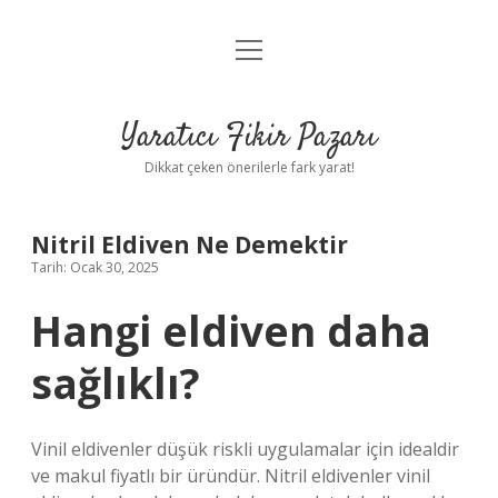
menüyü
Anasayfa
aç
Gizlilik Politikası
Yaratıcı Fikir Pazarı
Yasal Uyarı
Dikkat çeken önerilerle fark yarat!
Hakkımızda
Nitril Eldiven Ne Demektir
Tarih: Ocak 30, 2025
Hangi eldiven daha
sağlıklı?
Vinil eldivenler düşük riskli uygulamalar için idealdir
ve makul fiyatlı bir üründür. Nitril eldivenler vinil