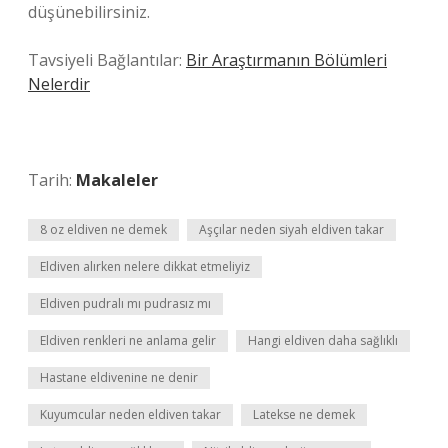
düşünebilirsiniz.
Tavsiyeli Bağlantılar:
Bir Araştırmanın Bölümleri
Nelerdir
Tarih:
Makaleler
8 oz eldiven ne demek
Aşçılar neden siyah eldiven takar
Eldiven alırken nelere dikkat etmeliyiz
Eldiven pudralı mı pudrasız mı
Eldiven renkleri ne anlama gelir
Hangi eldiven daha sağlıklı
Hastane eldivenine ne denir
Kuyumcular neden eldiven takar
Latekse ne demek