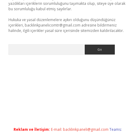
yazdıkları içeriklerin sorumluluğunu taşımakta olup, siteye üye olarak
bu sorumluluğu kabul etmiş sayılırlar.
Hukuka ve yasal düzenlemelere aykırı olduğunu düşündüğünüz
içerikleri,
backlinkpanelicomtr@gmail.com
adresine bildirmeniz
halinde, ilgili içerikler yasal süre içerisinde sitemizden kaldırılacaktır.
Arama
mobil giriş
ilbet
grandoperabet giriş
betexper.xyz
betci giriş
be
Reklam ve İletişim:
E-mail:
backlinkpaneli@gmail.com
Teams: