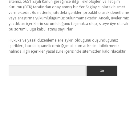
Sitemiz, 5651 Sayılı Kanun gereğince Bilgi Teknolojileri ve İletişim
Kurumu (BTK) tarafından onaylanmış bir Yer Sağlayıcı olarak hizmet
vermektedir. Bu nedenle, sitedeki içerikleri proaktif olarak denetleme
veya araştırma yükümlülüğümüz bulunmamaktadır. Ancak, üyelerimiz
yazdıkları içeriklerin sorumluluğunu taşımakta olup, siteye üye olarak
bu sorumluluğu kabul etmiş sayılırlar.
Hukuka ve yasal düzenlemelere aykırı olduğunu düşündüğünüz
içerikleri,
backlinkpanelicomtr@gmail.com
adresine bildirmeniz
halinde, ilgili içerikler yasal süre içerisinde sitemizden kaldırılacaktır.
Arama
obil giriş
ilbet
grandoperabet giriş
betexper.xyz
betci giriş
betc