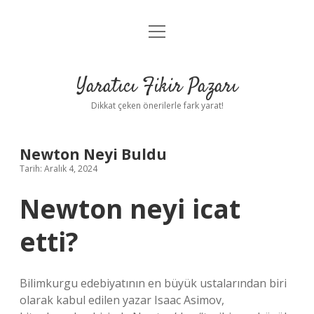
menüyü
Anasayfa
aç
Gizlilik Politikası
Yaratıcı Fikir Pazarı
Yasal Uyarı
Dikkat çeken önerilerle fark yarat!
Hakkımızda
Newton Neyi Buldu
Tarih: Aralık 4, 2024
Newton neyi icat
etti?
Bilimkurgu edebiyatının en büyük ustalarından biri
olarak kabul edilen yazar Isaac Asimov,