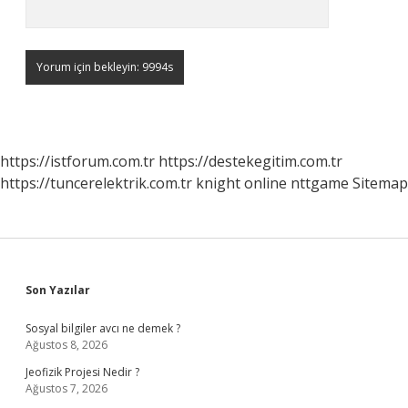
https://istforum.com.tr
https://destekegitim.com.tr
https://tuncerelektrik.com.tr
knight online
nttgame
Sitemap
Sidebar
Son Yazılar
Sosyal bilgiler avcı ne demek ?
Ağustos 8, 2026
Jeofizik Projesi Nedir ?
Ağustos 7, 2026