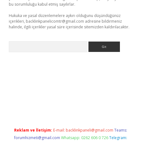
bu sorumluluğu kabul etmiş sayılırlar.
Hukuka ve yasal düzenlemelere aykırı olduğunu düşündüğünüz
içerikleri,
backlinkpanelicomtr@gmail.com
adresine bildirmeniz
halinde, ilgili içerikler yasal süre içerisinde sitemizden kaldırılacaktır.
Arama
 mobil giriş
ilbet
grandoperabet giriş
betexper.xyz
betci giriş
be
Reklam ve İletişim:
E-mail:
backlinkpaneli@gmail.com
Teams:
forumhizmeti@gmail.com
Whatsapp: 0262 606 0 726
Telegram: