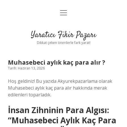
menüyü
Anasayfa
aç
Gizlilik Politikası
Yaratıcı Fikir Pazarı
Yasal Uyarı
Dikkat çeken önerilerle fark yarat!
Hakkımızda
Muhasebeci aylık kaç para alır ?
Tarih: Haziran 13, 2026
Hoş geldiniz! Bu yazıda Akyurekpazarlama olarak
Muhasebeci aylık kaç para alır hakkında merak
edilenleri toparladık.
İnsan Zihninin Para Algısı:
“Muhasebeci Aylık Kaç Para