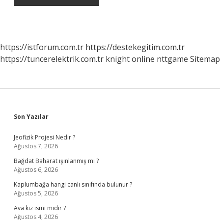
https://istforum.com.tr
https://destekegitim.com.tr
https://tuncerelektrik.com.tr
knight online
nttgame
Sitemap
Sidebar
Son Yazılar
Jeofizik Projesi Nedir ?
Ağustos 7, 2026
Bağdat Baharat ışınlanmış mı ?
Ağustos 6, 2026
Kaplumbağa hangi canlı sınıfında bulunur ?
Ağustos 5, 2026
Ava kız ismi midir ?
Ağustos 4, 2026