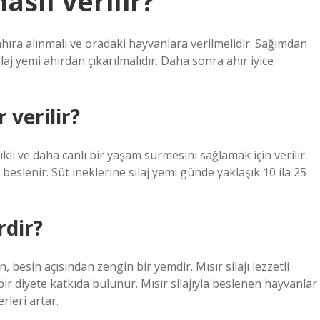
asıl verilir?
ıra alınmalı ve oradaki hayvanlara verilmelidir. Sağımdan
j yemi ahırdan çıkarılmalıdır. Daha sonra ahır iyice
 verilir?
ıklı ve daha canlı bir yaşam sürmesini sağlamak için verilir.
a beslenir. Süt ineklerine silaj yemi günde yaklaşık 10 ila 25
rdir?
len, besin açısından zengin bir yemdir. Mısır silajı lezzetli
 bir diyete katkıda bulunur. Mısır silajıyla beslenen hayvanlar
rleri artar.