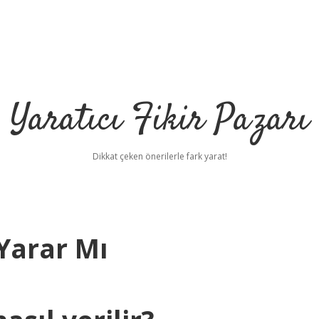
Yaratıcı Fikir Pazarı
Dikkat çeken önerilerle fark yarat!
 Yarar Mı