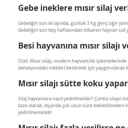
Gebe ineklere mısır silaj ver
Gebeliğin son iki ayında, günlük 3 kg genç sığır yemi,
Gebeliğin son beş haftasından itibaren hayvan süt ye
Besi hayvanına mısır silajı v
Özet: Mısır silajı, modern hayvancılık işletmelerind
laktasyondaki inekleri beslemek için yaygın olarak k
Mısır silajı sütte koku yapa
Silaj hayvanlara nasıl yedirilmelidir? Çünkü silajın 
taze olarak, dışarıda çok uzun süre bekletilmeden ver
yedirilmemelidir.
Mısır silajı fazla verilirse ne