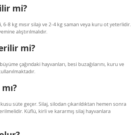
ilir mi?
 6-8 kg mısır silajı ve 2-4 kg saman veya kuru ot yeterlidir.
mine alıştırılmalıdır.
erilir mi?
e büyüme çağındaki hayvanları, besi buzağılarını, kuru ve
ullanılmaktadır.
r mı?
kokusu süte geçer. Silaj, silodan çıkarıldıktan hemen sonra
ilmelidir. Küflü, kirli ve kararmış silaj hayvanlara
 olur?