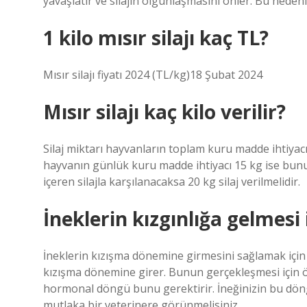
yavaşlatır ve silajın olgunlaşmasını önler. Bu nedenl
1 kilo mısır silajı kaç TL?
Mısır silajı fiyatı 2024 (TL/kg)18 Şubat 2024
Mısır silajı kaç kilo verilir?
Silaj miktarı hayvanların toplam kuru madde ihtiyacı
hayvanın günlük kuru madde ihtiyacı 15 kg ise bunun 
içeren silajla karşılanacaksa 20 kg silaj verilmelidir.
İneklerin kızgınlığa gelmesi
İneklerin kızışma dönemine girmesini sağlamak için 
kızışma dönemine girer. Bunun gerçekleşmesi için öz
hormonal döngü bunu gerektirir. İneğinizin bu dö
mutlaka bir veterinere görünmelisiniz.