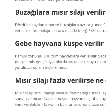
Buzağılara mısır silajı verili
Dördüncü aydan itibaren buzağılara ayrıca günde 0,5-1
verilecek mısır silajının kuru madde içeriği %30’dan 
Gebe hayvana küspe verilir
Pamuk tohumu unu tüm hayvanlara verilebilir. Sade
gelişmemiş genç hayvanlarda sorunlar ortaya çıkabi
yutulması sorun teşkil etmez.
Mısır silajı fazla verilirse ne
Mısır silajı bozulmadığı veya küflenmediği sürece, 
saman ve mısır silajı tek başına hayvanın iştahını uy
yemi verilebilir. Hayvanın burnunun önüne taze su