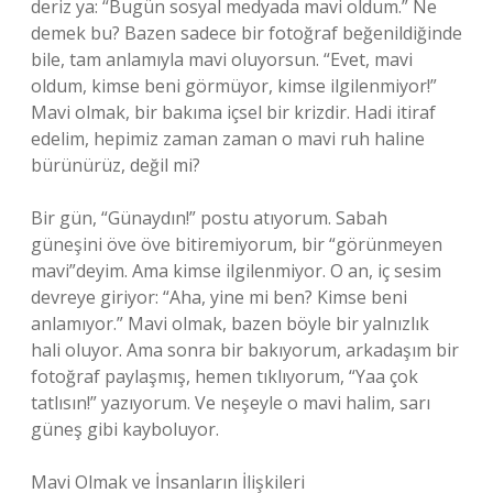
deriz ya: “Bugün sosyal medyada mavi oldum.” Ne
demek bu? Bazen sadece bir fotoğraf beğenildiğinde
bile, tam anlamıyla mavi oluyorsun. “Evet, mavi
oldum, kimse beni görmüyor, kimse ilgilenmiyor!”
Mavi olmak, bir bakıma içsel bir krizdir. Hadi itiraf
edelim, hepimiz zaman zaman o mavi ruh haline
bürünürüz, değil mi?
Bir gün, “Günaydın!” postu atıyorum. Sabah
güneşini öve öve bitiremiyorum, bir “görünmeyen
mavi”deyim. Ama kimse ilgilenmiyor. O an, iç sesim
devreye giriyor: “Aha, yine mi ben? Kimse beni
anlamıyor.” Mavi olmak, bazen böyle bir yalnızlık
hali oluyor. Ama sonra bir bakıyorum, arkadaşım bir
fotoğraf paylaşmış, hemen tıklıyorum, “Yaa çok
tatlısın!” yazıyorum. Ve neşeyle o mavi halim, sarı
güneş gibi kayboluyor.
Mavi Olmak ve İnsanların İlişkileri