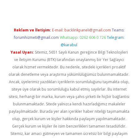
lbet mobil giriş
ilbet
grandoperabet giriş
betexper.xyz
betci gir
Reklam ve İletişim:
E-mail:
backlinkpaneli@gmail.com
Teams:
forumhizmeti@gmail.com
Whatsapp: 0262 606 0 726
Telegram:
@karabul
Yasal Uyarı:
Sitemiz, 5651 Sayılı Kanun gereğince Bilgi Teknolojileri
ve İletişim Kurumu (BTK) tarafından onaylanmış bir Yer Sağlayıcı
olarak hizmet vermektedir. Bu nedenle, sitedeki içerikleri proaktif
olarak denetleme veya araştırma yükümlülüğümüz bulunmamaktadır.
Ancak, üyelerimiz yazdıkları içeriklerin sorumluluğunu taşımakta olup,
siteye üye olarak bu sorumluluğu kabul etmiş sayılırlar. Bu internet
sitesi, herhangi bir marka, kurum veya şahıs şirketi ile hiçbir bağlantısı
bulunmamaktadır. Sitede yalnızca kendi hazırladığımız makaleler
paylaşılmaktadır. Burada yer alan içerikler haber niteliği taşımamakta
olup, gerçek kurum ve kişiler hakkında paylaşım yapılmamaktadır.
Gerçek kurum ve kişiler ile isim benzerlikleri tamamen tesadüfidir.
Sitemiz, kar amacı gütmeyen ve tamamen ücretsiz bir bilgi paylaşım