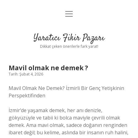
menüyü
Anasayfa
aç
Gizlilik Politikası
Yaratıcı Fikir Pazarı
Yasal Uyarı
Dikkat çeken önerilerle fark yarat!
Hakkımızda
Mavil olmak ne demek ?
Tarih: Şubat 4, 2026
Mavil Olmak Ne Demek? İzmirli Bir Genç Yetişkinin
Perspektifinden
İzmir’de yaşamak demek, her anı denizle,
gökyüzüyle ve tabii ki bolca maviyle çevrili olmak
demek. Ama mavi olmak, sadece doğanın renginden
ibaret değil; bu kelime, aslında bir insanın ruh halini,