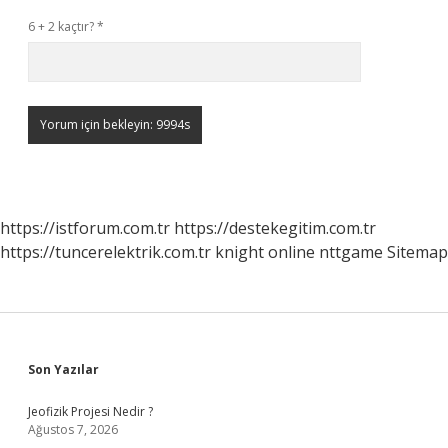
6 + 2 kaçtır?
*
https://istforum.com.tr
https://destekegitim.com.tr
https://tuncerelektrik.com.tr
knight online
nttgame
Sitemap
Sidebar
Son Yazılar
Jeofizik Projesi Nedir ?
Ağustos 7, 2026