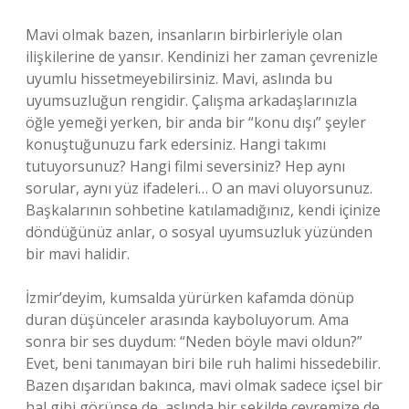
Mavi olmak bazen, insanların birbirleriyle olan
ilişkilerine de yansır. Kendinizi her zaman çevrenizle
uyumlu hissetmeyebilirsiniz. Mavi, aslında bu
uyumsuzluğun rengidir. Çalışma arkadaşlarınızla
öğle yemeği yerken, bir anda bir “konu dışı” şeyler
konuştuğunuzu fark edersiniz. Hangi takımı
tutuyorsunuz? Hangi filmi seversiniz? Hep aynı
sorular, aynı yüz ifadeleri… O an mavi oluyorsunuz.
Başkalarının sohbetine katılamadığınız, kendi içinize
döndüğünüz anlar, o sosyal uyumsuzluk yüzünden
bir mavi halidir.
İzmir’deyim, kumsalda yürürken kafamda dönüp
duran düşünceler arasında kayboluyorum. Ama
sonra bir ses duydum: “Neden böyle mavi oldun?”
Evet, beni tanımayan biri bile ruh halimi hissedebilir.
Bazen dışarıdan bakınca, mavi olmak sadece içsel bir
hal gibi görünse de, aslında bir şekilde çevremize de