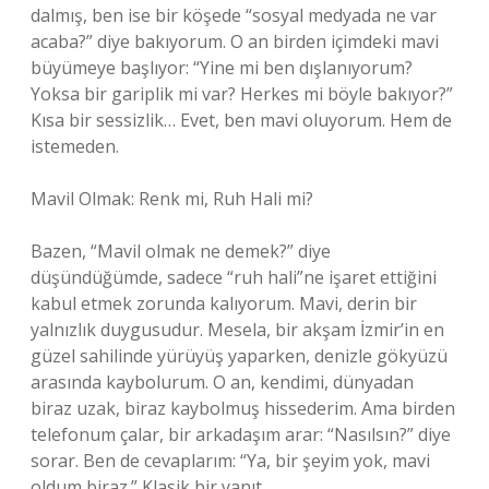
dalmış, ben ise bir köşede “sosyal medyada ne var
acaba?” diye bakıyorum. O an birden içimdeki mavi
büyümeye başlıyor: “Yine mi ben dışlanıyorum?
Yoksa bir gariplik mi var? Herkes mi böyle bakıyor?”
Kısa bir sessizlik… Evet, ben mavi oluyorum. Hem de
istemeden.
Mavil Olmak: Renk mi, Ruh Hali mi?
Bazen, “Mavil olmak ne demek?” diye
düşündüğümde, sadece “ruh hali”ne işaret ettiğini
kabul etmek zorunda kalıyorum. Mavi, derin bir
yalnızlık duygusudur. Mesela, bir akşam İzmir’in en
güzel sahilinde yürüyüş yaparken, denizle gökyüzü
arasında kaybolurum. O an, kendimi, dünyadan
biraz uzak, biraz kaybolmuş hissederim. Ama birden
telefonum çalar, bir arkadaşım arar: “Nasılsın?” diye
sorar. Ben de cevaplarım: “Ya, bir şeyim yok, mavi
oldum biraz.” Klasik bir yanıt.