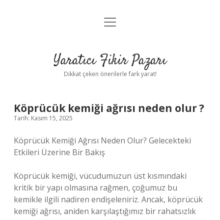
menüyü
Anasayfa
aç
Gizlilik Politikası
Yaratıcı Fikir Pazarı
Yasal Uyarı
Dikkat çeken önerilerle fark yarat!
Hakkımızda
Köprücük kemiği ağrısı neden olur ?
Tarih: Kasım 15, 2025
Köprücük Kemiği Ağrısı Neden Olur? Gelecekteki
Etkileri Üzerine Bir Bakış
Köprücük kemiği, vücudumuzun üst kısmındaki
kritik bir yapı olmasına rağmen, çoğumuz bu
kemikle ilgili nadiren endişeleniriz. Ancak, köprücük
kemiği ağrısı, aniden karşılaştığımız bir rahatsızlık