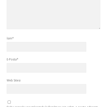
İsim*
E-Posta*
Web Sitesi