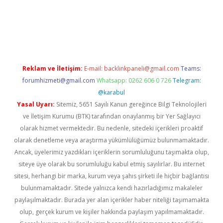
lbet mobil giriş
ilbet
grandoperabet giriş
betexper.xyz
betci gi
Reklam ve İletişim:
E-mail:
backlinkpaneli@gmail.com
Teams:
forumhizmeti@gmail.com
Whatsapp: 0262 606 0 726
Telegram:
@karabul
Yasal Uyarı:
Sitemiz, 5651 Sayılı Kanun gereğince Bilgi Teknolojileri
ve İletişim Kurumu (BTK) tarafından onaylanmış bir Yer Sağlayıcı
olarak hizmet vermektedir. Bu nedenle, sitedeki içerikleri proaktif
olarak denetleme veya araştırma yükümlülüğümüz bulunmamaktadır.
Ancak, üyelerimiz yazdıkları içeriklerin sorumluluğunu taşımakta olup,
siteye üye olarak bu sorumluluğu kabul etmiş sayılırlar. Bu internet
sitesi, herhangi bir marka, kurum veya şahıs şirketi ile hiçbir bağlantısı
bulunmamaktadır. Sitede yalnızca kendi hazırladığımız makaleler
paylaşılmaktadır. Burada yer alan içerikler haber niteliği taşımamakta
olup, gerçek kurum ve kişiler hakkında paylaşım yapılmamaktadır.