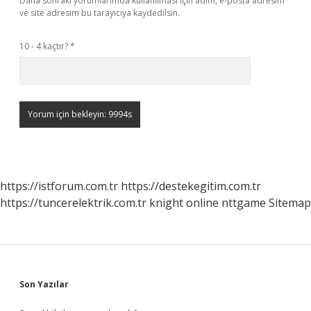
Daha sonraki yorumlarımda kullanılması için adım, e-posta adresim
ve site adresim bu tarayıcıya kaydedilsin.
10 - 4 kaçtır?
*
https://istforum.com.tr
https://destekegitim.com.tr
https://tuncerelektrik.com.tr
knight online
nttgame
Sitemap
Sidebar
Son Yazılar