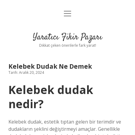
menüyü
Anasayfa
aç
Gizlilik Politikası
Yaratıcı Fikir Pazarı
Yasal Uyarı
Dikkat çeken önerilerle fark yarat!
Hakkımızda
Kelebek Dudak Ne Demek
Tarih: Aralık 20, 2024
Kelebek dudak
nedir?
Kelebek dudak, estetik tıptan gelen bir terimdir ve
dudakların şeklini değiştirmeyi amaçlar. Genellikle