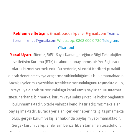
mobil giriş
ilbet
grandoperabet giriş
betexper.xyz
betci giriş
be
Reklam ve İletişim:
E-mail:
backlinkpaneli@gmail.com
Teams:
forumhizmeti@gmail.com
Whatsapp: 0262 606 0 726
Telegram:
@karabul
Yasal Uyarı:
Sitemiz, 5651 Sayılı Kanun gereğince Bilgi Teknolojileri
ve İletişim Kurumu (BTK) tarafından onaylanmış bir Yer Sağlayıcı
olarak hizmet vermektedir. Bu nedenle, sitedeki içerikleri proaktif
olarak denetleme veya araştırma yükümlülüğümüz bulunmamaktadır.
Ancak, üyelerimiz yazdıkları içeriklerin sorumluluğunu taşımakta olup,
siteye üye olarak bu sorumluluğu kabul etmiş sayılırlar. Bu internet
sitesi, herhangi bir marka, kurum veya şahıs şirketi ile hiçbir bağlantısı
bulunmamaktadır. Sitede yalnızca kendi hazırladığımız makaleler
paylaşılmaktadır. Burada yer alan içerikler haber niteliği taşımamakta
olup, gerçek kurum ve kişiler hakkında paylaşım yapılmamaktadır.
Gerçek kurum ve kişiler ile isim benzerlikleri tamamen tesadüfidir.