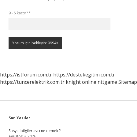
9 - 5 kaçtır?
*
https://istforum.com.tr
https://destekegitim.com.tr
https://tuncerelektrik.com.tr
knight online
nttgame
Sitemap
Sidebar
Son Yazılar
Sosyal bilgiler avcı ne demek ?
Ağustos 8, 2026