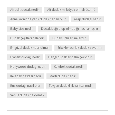
Afrodit dudak nedir
Alt dudak mı büyük olmalı üst mü
Anne karnında yarık dudak neden olur
Arap dudağı nedir
Baby Lips nedir
Dudak bağı olup olmadığı nasıl anlaşılır
Dudak çeşitleri nelerdir
Dudak ünlüleri nelerdir
En güzel dudak nasıl olmalı
Erkekler parlak dudak sever mi
Fransız dudağı nedir
Hangi dudaklar daha çekicidir
Hollywood dudağı nedir
Kelebek dudak nedir
Kelebek hastası nedir
Martı dudak nedir
Rus dudağı nasıl olur
Tavşan dudaklılık kalıtsal mıdır
Venüs dudak ne demek