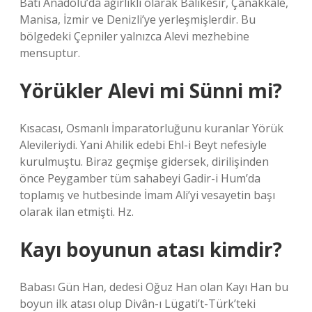
Batı Anadolu’da ağırlıklı olarak Balıkesir, Çanakkale,
Manisa, İzmir ve Denizli’ye yerleşmişlerdir. Bu
bölgedeki Çepniler yalnızca Alevi mezhebine
mensuptur.
Yörükler Alevi mi Sünni mi?
Kısacası, Osmanlı İmparatorluğunu kuranlar Yörük
Alevileriydi. Yani Ahilik edebi Ehl-i Beyt nefesiyle
kurulmuştu. Biraz geçmişe gidersek, dirilişinden
önce Peygamber tüm sahabeyi Gadir-i Hum’da
toplamış ve hutbesinde İmam Ali’yi vesayetin başı
olarak ilan etmişti. Hz.
Kayı boyunun atası kimdir?
Babası Gün Han, dedesi Oğuz Han olan Kayı Han bu
boyun ilk atası olup Divân-ı Lügati’t-Türk’teki