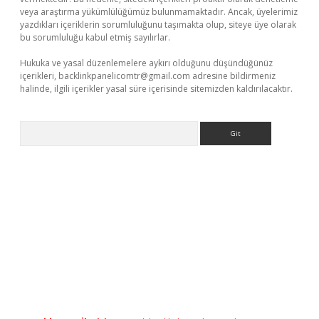
veya araştırma yükümlülüğümüz bulunmamaktadır. Ancak, üyelerimiz
yazdıkları içeriklerin sorumluluğunu taşımakta olup, siteye üye olarak
bu sorumluluğu kabul etmiş sayılırlar.
Hukuka ve yasal düzenlemelere aykırı olduğunu düşündüğünüz
içerikleri,
backlinkpanelicomtr@gmail.com
adresine bildirmeniz
halinde, ilgili içerikler yasal süre içerisinde sitemizden kaldırılacaktır.
Arama
et mobil giriş
ilbet
grandoperabet giriş
betexper.xyz
betci giriş