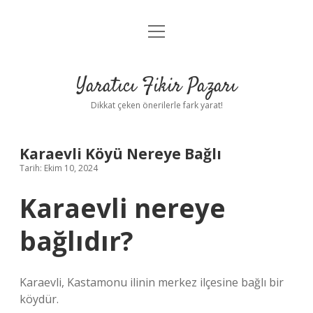
menüyü
Anasayfa
aç
Gizlilik Politikası
Yaratıcı Fikir Pazarı
Yasal Uyarı
Dikkat çeken önerilerle fark yarat!
Hakkımızda
Karaevli Köyü Nereye Bağlı
Tarih: Ekim 10, 2024
Karaevli nereye
bağlıdır?
Karaevli, Kastamonu ilinin merkez ilçesine bağlı bir
köydür.