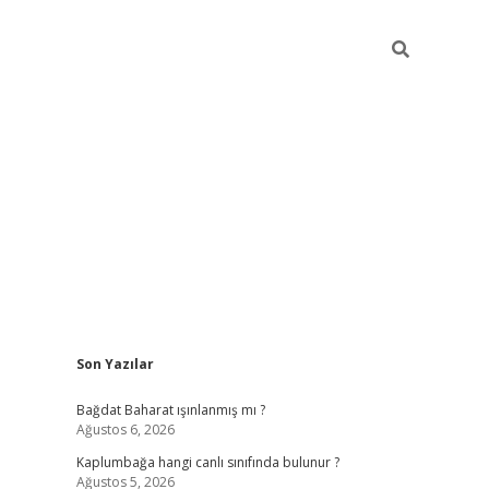
Sidebar
Son Yazılar
ilbet mob
Bağdat Baharat ışınlanmış mı ?
Ağustos 6, 2026
Kaplumbağa hangi canlı sınıfında bulunur ?
Ağustos 5, 2026