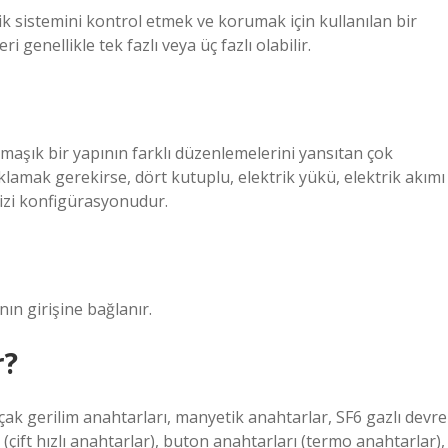
trik sistemini kontrol etmek ve korumak için kullanılan bir
i genellikle tek fazlı veya üç fazlı olabilir.
maşık bir yapının farklı düzenlemelerini yansıtan çok
klamak gerekirse, dört kutuplu, elektrik yükü, elektrik akımı
dizi konfigürasyonudur.
nın girişine bağlanır.
r?
lçak gerilim anahtarları, manyetik anahtarlar, SF6 gazlı devre
(çift hızlı anahtarlar), buton anahtarları (termo anahtarlar),