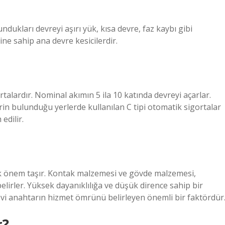
ndukları devreyi aşırı yük, kısa devre, faz kaybı gibi
e sahip ana devre kesicilerdir.
rtalardır. Nominal akımın 5 ila 10 katında devreyi açarlar.
in bulunduğu yerlerde kullanılan C tipi otomatik sigortalar
edilir.
ük önem taşır. Kontak malzemesi ve gövde malzemesi,
belirler. Yüksek dayanıklılığa ve düşük dirence sahip bir
işlevi anahtarın hizmet ömrünü belirleyen önemli bir faktördür
r?