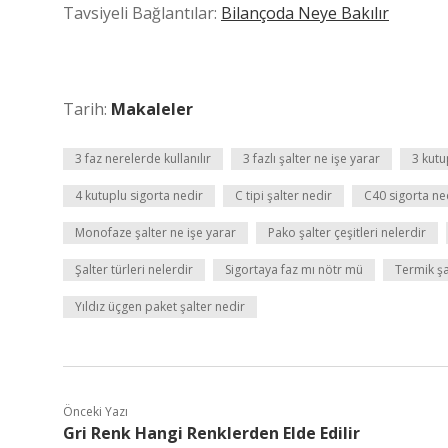
Tavsiyeli Bağlantılar:
Bilançoda Neye Bakılır
Tarih:
Makaleler
3 faz nerelerde kullanılır
3 fazlı şalter ne işe yarar
3 kutu
4 kutuplu sigorta nedir
C tipi şalter nedir
C40 sigorta ne
Monofaze şalter ne işe yarar
Pako şalter çeşitleri nelerdir
Şalter türleri nelerdir
Sigortaya faz mı nötr mü
Termik şa
Yıldız üçgen paket şalter nedir
Önceki Yazı
Gri Renk Hangi Renklerden Elde Edilir