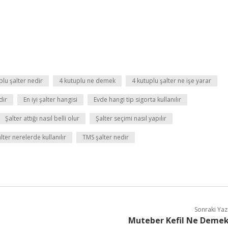
plu şalter nedir
4 kutuplu ne demek
4 kutuplu şalter ne işe yarar
dir
En iyi şalter hangisi
Evde hangi tip sigorta kullanılır
Şalter attığı nasıl belli olur
Şalter seçimi nasıl yapılır
lter nerelerde kullanılır
TMS şalter nedir
Sonraki Yaz
Muteber Kefil Ne Deme