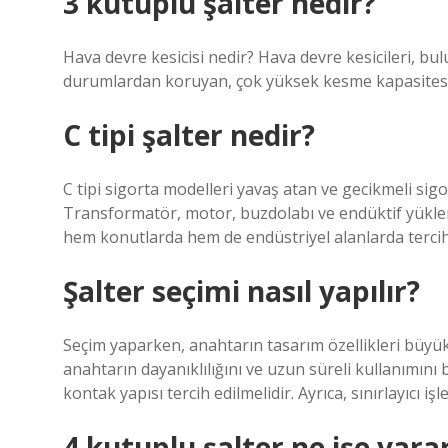
3 kutuplu şalter nedir?
Hava devre kesicisi nedir? Hava devre kesicileri, bulu
durumlardan koruyan, çok yüksek kesme kapasitesin
C tipi şalter nedir?
C tipi sigorta modelleri yavaş atan ve gecikmeli sigo
Transformatör, motor, buzdolabı ve endüktif yükler
hem konutlarda hem de endüstriyel alanlarda tercih 
Şalter seçimi nasıl yapılır?
Seçim yaparken, anahtarın tasarım özellikleri büy
anahtarın dayanıklılığını ve uzun süreli kullanımını 
kontak yapısı tercih edilmelidir. Ayrıca, sınırlayıcı 
4 kutuplu şalter ne işe yara