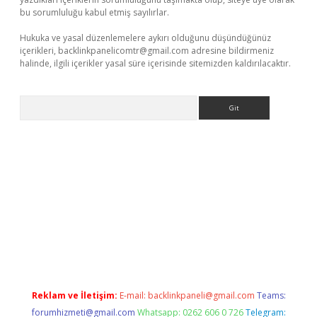
bu sorumluluğu kabul etmiş sayılırlar.
Hukuka ve yasal düzenlemelere aykırı olduğunu düşündüğünüz
içerikleri,
backlinkpanelicomtr@gmail.com
adresine bildirmeniz
halinde, ilgili içerikler yasal süre içerisinde sitemizden kaldırılacaktır.
Arama
et mobil giriş
ilbet
grandoperabet giriş
betexper.xyz
betci giriş
Reklam ve İletişim:
E-mail:
backlinkpaneli@gmail.com
Teams:
forumhizmeti@gmail.com
Whatsapp: 0262 606 0 726
Telegram: