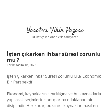
menüyü
Anasayfa
aç
Gizlilik Politikası
Yaratıcı Fikir Pazarı
Yasal Uyarı
Dikkat çeken önerilerle fark yarat!
Hakkımızda
İşten çıkarken ihbar süresi zorunlu
mu ?
Tarih: Kasım 18, 2025
İşten Çıkarken İhbar Süresi Zorunlu Mu? Ekonomik
Bir Perspektif
Ekonomi, kaynakların sınırlılığına ve bu kaynaklarla
yapılacak seçimlerin sonuçlarına odaklanan bir
disiplindir. Her karar, bu sınırlı kaynakları nasıl en