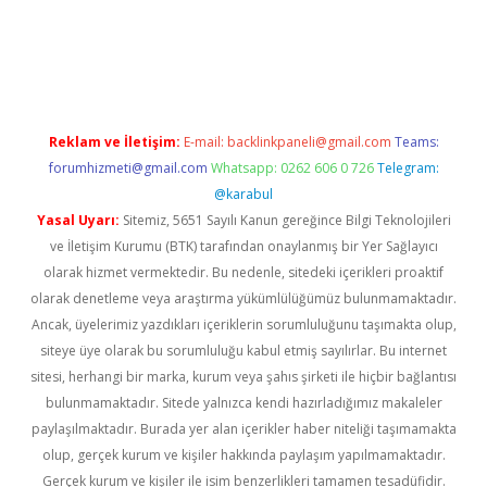
 mobil giriş
ilbet
grandoperabet giriş
betexper.xyz
betci giriş
be
Reklam ve İletişim:
E-mail:
backlinkpaneli@gmail.com
Teams:
forumhizmeti@gmail.com
Whatsapp: 0262 606 0 726
Telegram:
@karabul
Yasal Uyarı:
Sitemiz, 5651 Sayılı Kanun gereğince Bilgi Teknolojileri
ve İletişim Kurumu (BTK) tarafından onaylanmış bir Yer Sağlayıcı
olarak hizmet vermektedir. Bu nedenle, sitedeki içerikleri proaktif
olarak denetleme veya araştırma yükümlülüğümüz bulunmamaktadır.
Ancak, üyelerimiz yazdıkları içeriklerin sorumluluğunu taşımakta olup,
siteye üye olarak bu sorumluluğu kabul etmiş sayılırlar. Bu internet
sitesi, herhangi bir marka, kurum veya şahıs şirketi ile hiçbir bağlantısı
bulunmamaktadır. Sitede yalnızca kendi hazırladığımız makaleler
paylaşılmaktadır. Burada yer alan içerikler haber niteliği taşımamakta
olup, gerçek kurum ve kişiler hakkında paylaşım yapılmamaktadır.
Gerçek kurum ve kişiler ile isim benzerlikleri tamamen tesadüfidir.