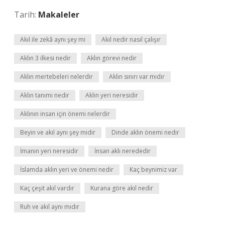
Tarih:
Makaleler
Akıl ile zekâ aynı şey mi
Akıl nedir nasıl çalışır
Aklın 3 ilkesi nedir
Aklın görevi nedir
Aklın mertebeleri nelerdir
Aklın sınırı var mıdır
Aklın tanımı nedir
Aklın yeri neresidir
Aklının insan için önemi nelerdir
Beyin ve akıl aynı şey midir
Dinde aklın önemi nedir
İmanın yeri neresidir
İnsan aklı nerededir
İslamda aklın yeri ve önemi nedir
Kaç beynimiz var
Kaç çeşit akıl vardır
Kurana göre akıl nedir
Ruh ve akıl aynı mıdır