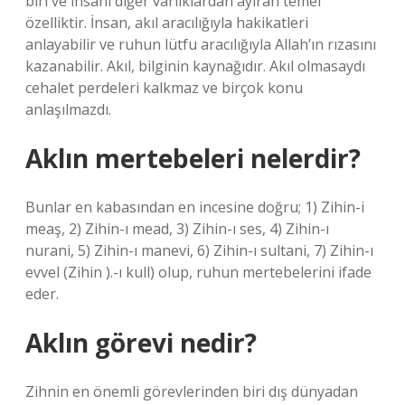
biri ve insanı diğer varlıklardan ayıran temel
özelliktir. İnsan, akıl aracılığıyla hakikatleri
anlayabilir ve ruhun lütfu aracılığıyla Allah’ın rızasını
kazanabilir. Akıl, bilginin kaynağıdır. Akıl olmasaydı
cehalet perdeleri kalkmaz ve birçok konu
anlaşılmazdı.
Aklın mertebeleri nelerdir?
Bunlar en kabasından en incesine doğru; 1) Zihin-i
meaş, 2) Zihin-ı mead, 3) Zihin-ı ses, 4) Zihin-ı
nurani, 5) Zihin-ı manevi, 6) Zihin-ı sultani, 7) Zihin-ı
evvel (Zihin ).-ı kull) olup, ruhun mertebelerini ifade
eder.
Aklın görevi nedir?
Zihnin en önemli görevlerinden biri dış dünyadan