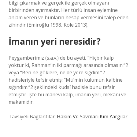
bilgi çıkarmak ve gerçek ile gerçek olmayanı
birbirinden ayırmaktır. Her türlü insan eylemine
anlam veren ve bunların hesap vermesini talep eden
zihindir (Emiroğlu 1998, Köle 2013).
İmanın yeri neresidir?
Peygamberimiz (s.a.v.) de bu ayeti, “Hiçbir kalp
yoktur ki, Rahman’ın iki parmağı arasında olmasın.”2
veya “Ben ne göklere, ne de yere sığdım.”2
hadisleriyle tefsir etmiş; “Mü’min kulumun kalbine
sığındım.”2 şeklindeki kudsî hadisle bunu tefsir
etmiştir. İşte bu mânevî kalp, imanın yeri, mekânı ve
makamıdır.
Tavsiyeli Bağlantılar:
Hakim Ve Savcıları Kim Yargılar