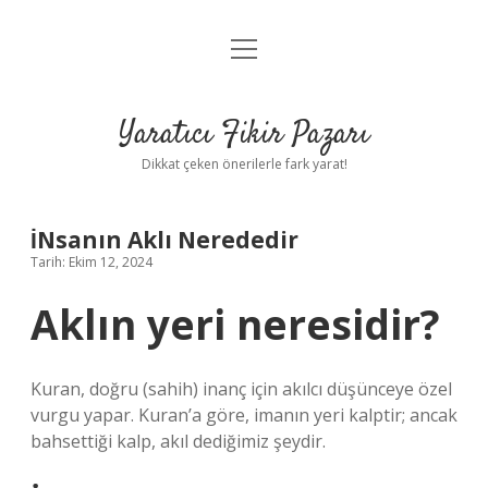
menüyü
Anasayfa
aç
Gizlilik Politikası
Yaratıcı Fikir Pazarı
Yasal Uyarı
Dikkat çeken önerilerle fark yarat!
Hakkımızda
İNsanın Aklı Nerededir
Tarih: Ekim 12, 2024
Aklın yeri neresidir?
Kuran, doğru (sahih) inanç için akılcı düşünceye özel
vurgu yapar. Kuran’a göre, imanın yeri kalptir; ancak
bahsettiği kalp, akıl dediğimiz şeydir.