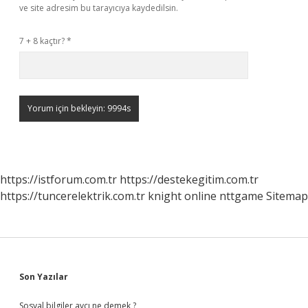
ve site adresim bu tarayıcıya kaydedilsin.
7 + 8 kaçtır?
*
https://istforum.com.tr
https://destekegitim.com.tr
https://tuncerelektrik.com.tr
knight online
nttgame
Sitemap
Sidebar
Son Yazılar
Sosyal bilgiler avcı ne demek ?