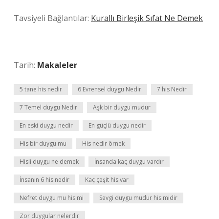
Tavsiyeli Bağlantılar:
Kurallı Birleşik Sıfat Ne Demek
Tarih:
Makaleler
5 tane his nedir
6 Evrensel duygu Nedir
7 his Nedir
7 Temel duygu Nedir
Aşk bir duygu mudur
En eski duygu nedir
En güçlü duygu nedir
His bir duygu mu
His nedir örnek
Hisli duygu ne demek
İnsanda kaç duygu vardır
İnsanın 6 his nedir
Kaç çeşit his var
Nefret duygu mu his mi
Sevgi duygu mudur his midir
Zor duygular nelerdir