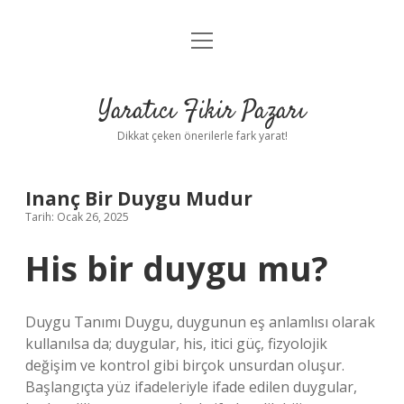
menüyü
Anasayfa
aç
Gizlilik Politikası
Yaratıcı Fikir Pazarı
Yasal Uyarı
Dikkat çeken önerilerle fark yarat!
Hakkımızda
Inanç Bir Duygu Mudur
Tarih: Ocak 26, 2025
His bir duygu mu?
Duygu Tanımı Duygu, duygunun eş anlamlısı olarak
kullanılsa da; duygular, his, itici güç, fizyolojik
değişim ve kontrol gibi birçok unsurdan oluşur.
Başlangıçta yüz ifadeleriyle ifade edilen duygular,