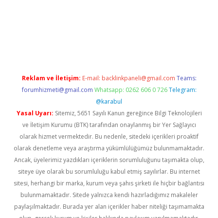
et mobil giriş
ilbet
grandoperabet giriş
betexper.xyz
betci giriş
Reklam ve İletişim:
E-mail:
backlinkpaneli@gmail.com
Teams:
forumhizmeti@gmail.com
Whatsapp: 0262 606 0 726
Telegram:
@karabul
Yasal Uyarı:
Sitemiz, 5651 Sayılı Kanun gereğince Bilgi Teknolojileri
ve İletişim Kurumu (BTK) tarafından onaylanmış bir Yer Sağlayıcı
olarak hizmet vermektedir. Bu nedenle, sitedeki içerikleri proaktif
olarak denetleme veya araştırma yükümlülüğümüz bulunmamaktadır.
Ancak, üyelerimiz yazdıkları içeriklerin sorumluluğunu taşımakta olup,
siteye üye olarak bu sorumluluğu kabul etmiş sayılırlar. Bu internet
sitesi, herhangi bir marka, kurum veya şahıs şirketi ile hiçbir bağlantısı
bulunmamaktadır. Sitede yalnızca kendi hazırladığımız makaleler
paylaşılmaktadır. Burada yer alan içerikler haber niteliği taşımamakta