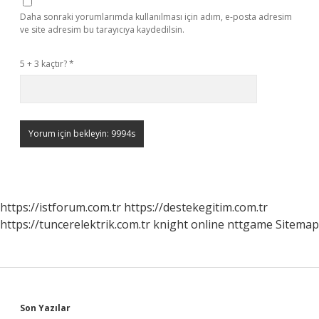
Daha sonraki yorumlarımda kullanılması için adım, e-posta adresim
ve site adresim bu tarayıcıya kaydedilsin.
5 + 3 kaçtır?
*
https://istforum.com.tr
https://destekegitim.com.tr
https://tuncerelektrik.com.tr
knight online
nttgame
Sitemap
Sidebar
Son Yazılar