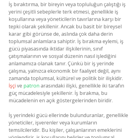
İş bıraktırma, bir bireyin veya topluluğun çalıştığı iş
yerini çeşitli sebeplerle terk etmesi, genellikle iş
koşullarına veya yöneticilerin tavırlarına karşı bir
tepki olarak şekillenir. Ancak bu basit bir bireysel
karar gibi görünse de, aslında çok daha derin
toplumsal anlamlara sahiptir. İş bırakma eylemi, iş
gücü piyasasında iktidar ilişkilerinin, sınıf
çatışmalarının ve sosyal düzenin nasıl işlediğini
anlamamıza olanak tanır. Çünkü bir iş yerinde
çalışma, yalnızca ekonomik bir faaliyet değil, aynı
zamanda toplumsal, kültürel ve politik bir ilişkidir.
İşçi
ve
patron
arasındaki ilişki, genellikle iki tarafın
güç mücadelesiyle şekillenir. İş bırakma, bu
mücadelenin en açık göstergelerinden biridir.
İş yerindeki gücü ellerinde bulunduranlar, genellikle
yöneticiler, işverenler veya kurumların
temsilcileridir. Bu kişiler, çalışanlarının emeklerini
yönlendirir, iş koşullarını belirler ve toplumsal