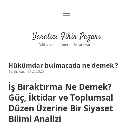
menüyü
Anasayfa
aç
Gizlilik Politikası
Yaratıcı Fikir Pazarı
Yasal Uyarı
Dikkat çeken önerilerle fark yarat!
Hakkımızda
Hükümdar bulmacada ne demek ?
Tarih: Kasım 12, 2025
İş Bıraktırma Ne Demek?
Güç, İktidar ve Toplumsal
Düzen Üzerine Bir Siyaset
Bilimi Analizi