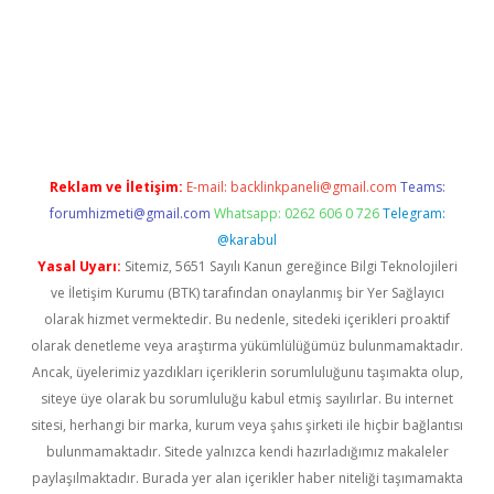
lbet mobil giriş
ilbet
grandoperabet giriş
betexper.xyz
betci gir
Reklam ve İletişim:
E-mail:
backlinkpaneli@gmail.com
Teams:
forumhizmeti@gmail.com
Whatsapp: 0262 606 0 726
Telegram:
@karabul
Yasal Uyarı:
Sitemiz, 5651 Sayılı Kanun gereğince Bilgi Teknolojileri
ve İletişim Kurumu (BTK) tarafından onaylanmış bir Yer Sağlayıcı
olarak hizmet vermektedir. Bu nedenle, sitedeki içerikleri proaktif
olarak denetleme veya araştırma yükümlülüğümüz bulunmamaktadır.
Ancak, üyelerimiz yazdıkları içeriklerin sorumluluğunu taşımakta olup,
siteye üye olarak bu sorumluluğu kabul etmiş sayılırlar. Bu internet
sitesi, herhangi bir marka, kurum veya şahıs şirketi ile hiçbir bağlantısı
bulunmamaktadır. Sitede yalnızca kendi hazırladığımız makaleler
paylaşılmaktadır. Burada yer alan içerikler haber niteliği taşımamakta