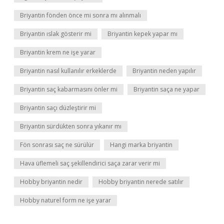
Briyantin fönden önce mi sonra mı alınmalı
Briyantin ıslak gösterir mi
Briyantin kepek yapar mı
Briyantin krem ne işe yarar
Briyantin nasıl kullanılır erkeklerde
Briyantin neden yapılır
Briyantin saç kabarmasını önler mi
Briyantin saça ne yapar
Briyantin saçı düzleştirir mi
Briyantin sürdükten sonra yıkanır mı
Fön sonrası saç ne sürülür
Hangi marka briyantin
Hava üflemeli saç şekillendirici saça zarar verir mi
Hobby briyantin nedir
Hobby briyantin nerede satılır
Hobby naturel form ne işe yarar