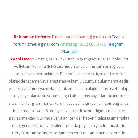
 mobil giriş
ilbet
grandoperabet giriş
betexper.xyz
betci giriş
be
Reklam ve İletişim:
E-mail:
backlinkpaneli@gmail.com
Teams:
forumhizmeti@gmail.com
Whatsapp: 0262 606 0 726
Telegram:
@karabul
Yasal Uyarı:
Sitemiz, 5651 Sayılı Kanun gereğince Bilgi Teknolojileri
ve İletişim Kurumu (BTK) tarafından onaylanmış bir Yer Sağlayıcı
olarak hizmet vermektedir. Bu nedenle, sitedeki içerikleri proaktif
olarak denetleme veya araştırma yükümlülüğümüz bulunmamaktadır.
Ancak, üyelerimiz yazdıkları içeriklerin sorumluluğunu taşımakta olup,
siteye üye olarak bu sorumluluğu kabul etmiş sayılırlar. Bu internet
sitesi, herhangi bir marka, kurum veya şahıs şirketi ile hiçbir bağlantısı
bulunmamaktadır. Sitede yalnızca kendi hazırladığımız makaleler
paylaşılmaktadır. Burada yer alan içerikler haber niteliği taşımamakta
olup, gerçek kurum ve kişiler hakkında paylaşım yapılmamaktadır.
Gerçek kurum ve kişiler ile isim benzerlikleri tamamen tesadüfidir.