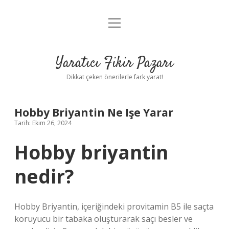
menüyü
Anasayfa
aç
Gizlilik Politikası
Yaratıcı Fikir Pazarı
Yasal Uyarı
Dikkat çeken önerilerle fark yarat!
Hakkımızda
Hobby Briyantin Ne Işe Yarar
Tarih: Ekim 26, 2024
Hobby briyantin
nedir?
Hobby Briyantin, içeriğindeki provitamin B5 ile saçta
koruyucu bir tabaka oluşturarak saçı besler ve