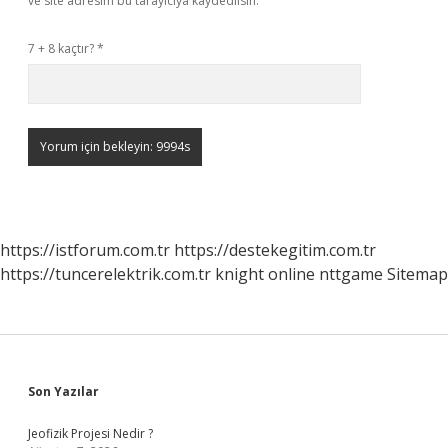
ve site adresim bu tarayıcıya kaydedilsin.
7 + 8 kaçtır?
*
https://istforum.com.tr
https://destekegitim.com.tr
https://tuncerelektrik.com.tr
knight online
nttgame
Sitemap
Sidebar
Son Yazılar
Jeofizik Projesi Nedir ?