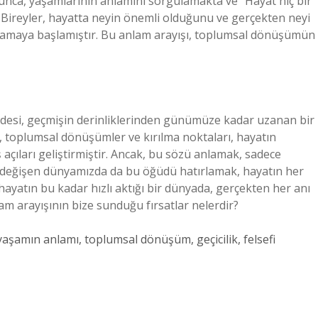
oyunca, yaşamlarının anlamını sorgulamakta ve “Hayat hiç bir
. Bireyler, hayatta neyin önemli olduğunu ve gerçekten neyi
ulamaya başlamıştır. Bu anlam arayışı, toplumsal dönüşümün
adesi, geçmişin derinliklerinden günümüze kadar uzanan bir
er, toplumsal dönüşümler ve kırılma noktaları, hayatın
ş açıları geliştirmiştir. Ancak, bu sözü anlamak, sadece
zla değişen dünyamızda da bu öğüdü hatırlamak, hayatın her
ce hayatın bu kadar hızlı aktığı bir dünyada, gerçekten her anı
am arayışının bize sunduğu fırsatlar nelerdir?
, yaşamın anlamı, toplumsal dönüşüm, geçicilik, felsefi