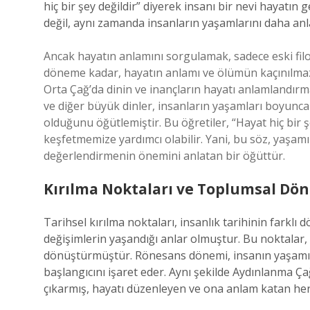
hiç bir şey değildir” diyerek insanı bir nevi hayatın g
değil, aynı zamanda insanların yaşamlarını daha anlam
Ancak hayatın anlamını sorgulamak, sadece eski filo
döneme kadar, hayatın anlamı ve ölümün kaçınılmazl
Orta Çağ’da dinin ve inançların hayatı anlamlandırma
ve diğer büyük dinler, insanların yaşamları boyunc
olduğunu öğütlemiştir. Bu öğretiler, “Hayat hiç bir 
keşfetmemize yardımcı olabilir. Yani, bu söz, yaşamı
değerlendirmenin önemini anlatan bir öğüttür.
Kırılma Noktaları ve Toplumsal Dö
Tarihsel kırılma noktaları, insanlık tarihinin farklı
değişimlerin yaşandığı anlar olmuştur. Bu noktalar, g
dönüştürmüştür. Rönesans dönemi, insanın yaşamını
başlangıcını işaret eder. Aynı şekilde Aydınlanma Ça
çıkarmış, hayatı düzenleyen ve ona anlam katan her