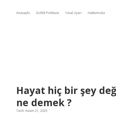
Anasayfa
Gizlilik Politikası
Yasal Uyarı
Hakkımızda
Hayat hiç bir şey deği
ne demek ?
Tarih: Kasım 21, 2025