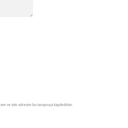
im ve site adresim bu tarayıcıya kaydedilsin.