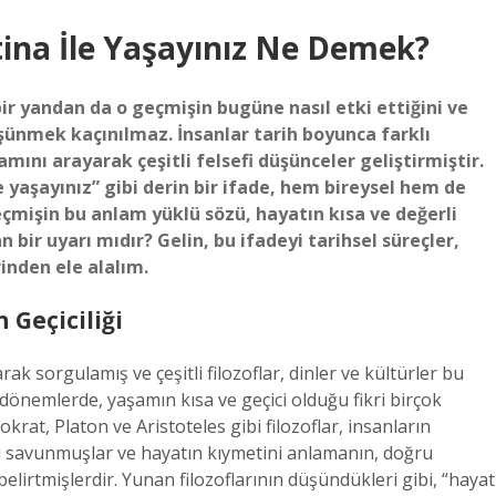
İtina İle Yaşayınız Ne Demek?
bir yandan da o geçmişin bugüne nasıl etki ettiğini ve
ünmek kaçınılmaz. İnsanlar tarih boyunca farklı
amını arayarak çeşitli felsefi düşünceler geliştirmiştir.
le yaşayınız” gibi derin bir ifade, hem bireysel hem de
çmişin bu anlam yüklü sözü, hayatın kısa ve değerli
ir uyarı mıdır? Gelin, bu ifadeyi tarihsel süreçler,
inden ele alalım.
 Geçiciliği
ak sorgulamış ve çeşitli filozoflar, dinler ve kültürler bu
k dönemlerde, yaşamın kısa ve geçici olduğu fikri birçok
rat, Platon ve Aristoteles gibi filozoflar, insanların
ni savunmuşlar ve hayatın kıymetini anlamanın, doğru
irtmişlerdir. Yunan filozoflarının düşündükleri gibi, “hayat