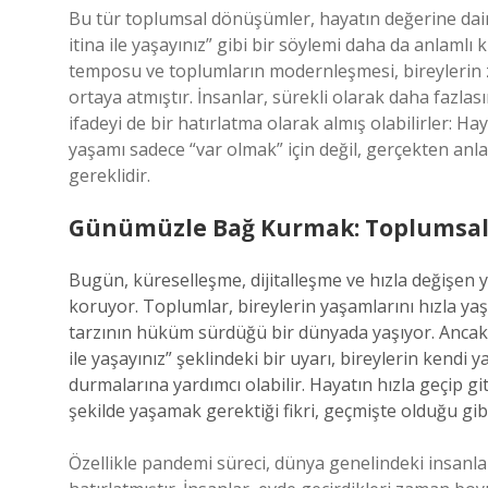
Bu tür toplumsal dönüşümler, hayatın değerine dair f
itina ile yaşayınız” gibi bir söylemi daha da anlamlı 
temposu ve toplumların modernleşmesi, bireylerin z
ortaya atmıştır. İnsanlar, sürekli olarak daha fazl
ifadeyi de bir hatırlatma olarak almış olabilirler: H
yaşamı sadece “var olmak” için değil, gerçekten anla
gereklidir.
Günümüzle Bağ Kurmak: Toplumsal H
Bugün, küreselleşme, dijitalleşme ve hızla değişen y
koruyor. Toplumlar, bireylerin yaşamlarını hızla ya
tarzının hüküm sürdüğü bir dünyada yaşıyor. Ancak, 
ile yaşayınız” şeklindeki bir uyarı, bireylerin kendi
durmalarına yardımcı olabilir. Hayatın hızla geçip gitt
şekilde yaşamak gerektiği fikri, geçmişte olduğu gib
Özellikle pandemi süreci, dünya genelindeki insanla