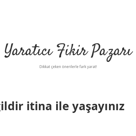
Yaratıcı Fikir Pazarı
Dikkat çeken önerilerle fark yarat!
ldir itina ile yaşayınız
ilbet mobil giriş
ilbet
g