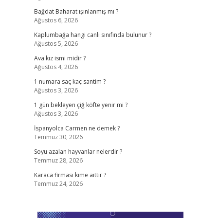
Bağdat Baharat ışınlanmış mı ?
Ağustos 6, 2026
Kaplumbağa hangi canlı sınıfında bulunur ?
Ağustos 5, 2026
Ava kız ismi midir ?
Ağustos 4, 2026
1 numara saç kaç santim ?
Ağustos 3, 2026
1 gün bekleyen çiğ köfte yenir mi ?
Ağustos 3, 2026
İspanyolca Carmen ne demek ?
Temmuz 30, 2026
Soyu azalan hayvanlar nelerdir ?
Temmuz 28, 2026
Karaca firması kime aittir ?
Temmuz 24, 2026