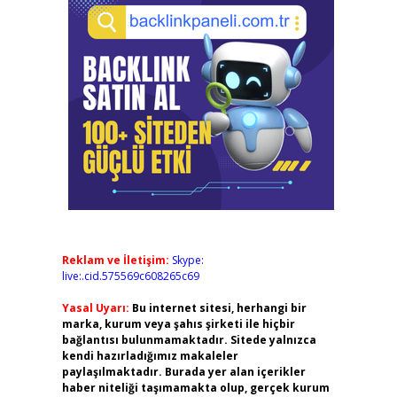
Reklam ve İletişim:
Skype:
live:.cid.575569c608265c69
Yasal Uyarı:
Bu internet sitesi, herhangi bir
marka, kurum veya şahıs şirketi ile hiçbir
bağlantısı bulunmamaktadır. Sitede yalnızca
kendi hazırladığımız makaleler
paylaşılmaktadır. Burada yer alan içerikler
haber niteliği taşımamakta olup, gerçek kurum