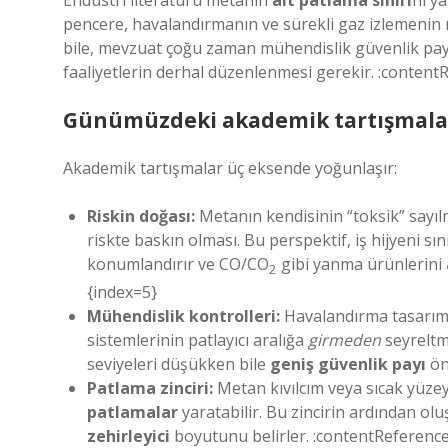
Endüstri literatürü metanın
alt patlama sınırı
nı y
pencere, havalandırmanın ve sürekli gaz izlemenin n
bile, mevzuat çoğu zaman
mühendislik güvenlik pay
faaliyetlerin derhal düzenlenmesi gerekir. :content
Günümüzdeki akademik tartışmalar 
Akademik tartışmalar üç eksende yoğunlaşır:
Riskin doğası:
Metanın kendisinin “toksik” sayıl
riskte baskın olması. Bu perspektif, iş hijyeni s
konumlandırır ve CO/CO
gibi yanma ürünlerini
2
{index=5}
Mühendislik kontrolleri:
Havalandırma tasarımı,
sistemlerinin patlayıcı aralığa
girmeden
seyreltm
seviyeleri düşükken bile
geniş güvenlik payı
ön
Patlama zinciri:
Metan kıvılcım veya sıcak yüz
patlamalar
yaratabilir. Bu zincirin ardından ol
zehirleyici
boyutunu belirler. :contentReference