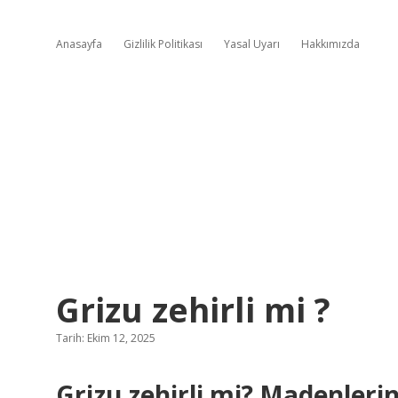
Anasayfa
Gizlilik Politikası
Yasal Uyarı
Hakkımızda
Grizu zehirli mi ?
Tarih: Ekim 12, 2025
Grizu zehirli mi? Madenler