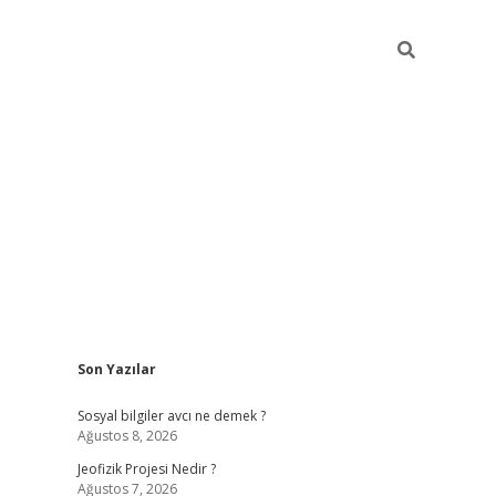
Sidebar
Son Yazılar
andoperabet giriş
betexper.xyz
betci giriş
betci
tülipbet
Sosyal bilgiler avcı ne demek ?
Ağustos 8, 2026
Jeofizik Projesi Nedir ?
Ağustos 7, 2026