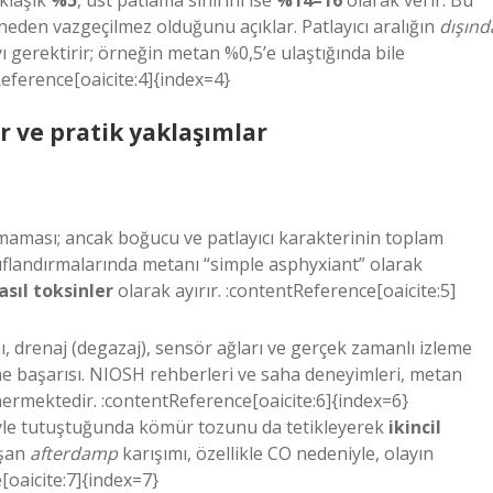
aklaşık
%5
, üst patlama sınırını ise
%14–16
olarak verir. Bu
eden vazgeçilmez olduğunu açıklar. Patlayıcı aralığın
dışınd
ı
gerektirir; örneğin metan %0,5’e ulaştığında bile
Reference[oaicite:4]{index=4}
ve pratik yaklaşımlar
maması; ancak boğucu ve patlayıcı karakterinin toplam
ınıflandırmalarında metanı
“simple asphyxiant”
olarak
asıl toksinler
olarak ayırır. :contentReference[oaicite:5]
 drenaj (degazaj), sensör ağları ve gerçek zamanlı izleme
e başarısı. NIOSH rehberleri ve saha deneyimleri, metan
ermektedir. :contentReference[oaicite:6]{index=6}
eyle tutuştuğunda kömür tozunu da tetikleyerek
ikincil
uşan
afterdamp
karışımı, özellikle CO nedeniyle, olayın
[oaicite:7]{index=7}