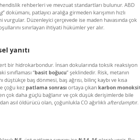
ühendislik rehberleri ve mevzuat standartları bulunur. ABD
ng
” dokümanı, patlayıcı aralığa
girmeden
karışımın hızlı
ini vurgular. Düzenleyici çerçevede ise maden havasında çok
ullarını sınırlayan ihtiyati hükümler yer alır.
el yanıtı
ert bir hidrokarbondur. İnsan dokularında toksik reaksiyon
i sınıflaması “
basit boğucu
” şeklindedir. Risk, metanın
nı düştükçe baş dönmesi, baş ağrısı, bilinç kaybı ve kısa
ise çoğu kez
patlama sonrası
ortaya çıkan
karbon monoksi
en çok daha güçlü bağlanır ve çok düşük derişimlerde bile
dan asıl öldürücü olan, çoğunlukla CO ağırlıklı
afterdamp
tır.