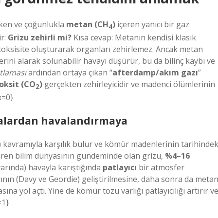
iken ve çoğunlukla
metan (CH
)
içeren yanıcı bir gaz
4
ir:
Grizu zehirli mi?
Kısa cevap:
Metanın kendisi klasik
r toksisite oluşturarak organları zehirlemez. Ancak metan
erini alarak solunabilir havayı düşürür, bu da bilinç kaybı ve
tlaması
ardından ortaya çıkan “
afterdamp/akım gazı
”
oksit (CO
)
gerçekten
zehirleyicidir
ve madenci ölümlerinin
2
x=0}
balardan havalandırmaya
) kavramıyla karşılık bulur ve kömür madenlerinin tarihindek
itibaren bilim dünyasının gündeminde olan grizu,
%4–16
arında) havayla karıştığında
patlayıcı
bir atmosfer
rının (Davy ve Geordie) geliştirilmesine, daha sonra da meta
a yol açtı. Yine de kömür tozu varlığı patlayıcılığı artırır v
=1}