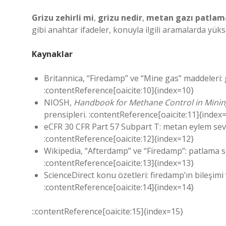
Grizu zehirli mi
,
grizu nedir
,
metan gazı patlam
gibi anahtar ifadeler, konuyla ilgili aramalarda yük
Kaynaklar
Britannica, “Firedamp” ve “Mine gas” maddeleri: gr
:contentReference[oaicite:10]{index=10}
NIOSH,
Handbook for Methane Control in Minin
prensipleri. :contentReference[oaicite:11]{index
eCFR 30 CFR Part 57 Subpart T: metan eylem seviy
:contentReference[oaicite:12]{index=12}
Wikipedia, “Afterdamp” ve “Firedamp”: patlama so
:contentReference[oaicite:13]{index=13}
ScienceDirect konu özetleri: firedamp’ın bileşimi
:contentReference[oaicite:14]{index=14}
::contentReference[oaicite:15]{index=15}