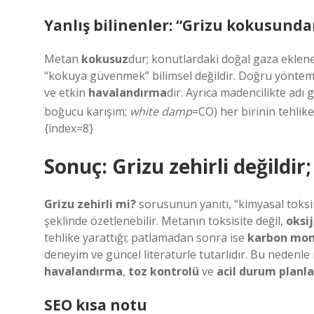
Yanlış bilinenler: “Grizu kokusundan
Metan
kokusuz
dur; konutlardaki doğal gaza eklene
“kokuya güvenmek” bilimsel değildir. Doğru yönte
ve etkin
havalandırma
dır. Ayrıca madencilikte adı 
boğucu karışım;
white damp
=CO) her birinin tehlike
{index=8}
Sonuç: Grizu zehirli değildi
Grizu zehirli mi?
sorusunun yanıtı,
“kimyasal toksi
şeklinde özetlenebilir. Metanın toksisite değil,
oksi
tehlike yarattığı; patlamadan sonra ise
karbon mon
deneyim ve güncel literatürle tutarlıdır. Bu nedenl
havalandırma
,
toz kontrolü
ve
acil durum planla
SEO kısa notu