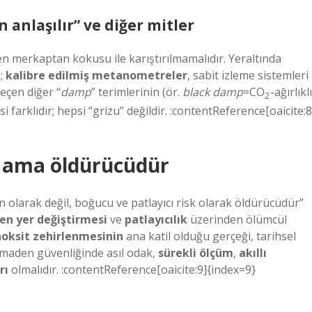
 anlaşılır” ve diğer mitler
n merkaptan kokusu ile karıştırılmamalıdır. Yeraltında
m;
kalibre edilmiş metanometreler
, sabit izleme sistemleri
geçen diğer “
damp
” terimlerinin (ör.
black damp
=CO
-ağırlıklı
2
si farklıdır; hepsi “grizu” değildir. :contentReference[oaicite:8
r; ama öldürücüdür
n olarak değil, boğucu ve patlayıcı risk olarak öldürücüdür”
jen yer değiştirmesi
ve
patlayıcılık
üzerinden ölümcül
oksit zehirlenmesinin
ana katil olduğu gerçeği, tarihsel
e maden güvenliğinde asıl odak,
sürekli ölçüm
,
akıllı
rı
olmalıdır. :contentReference[oaicite:9]{index=9}