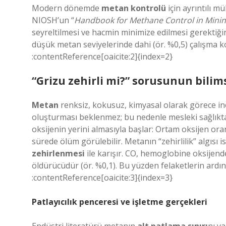
Modern dönemde
metan kontrolü
için ayrıntılı m
NIOSH’un “
Handbook for Methane Control in Mini
seyreltilmesi ve hacmin minimize edilmesi gerektiğ
düşük metan seviyelerinde dahi (ör. %0,5) çalışma koş
:contentReference[oaicite:2]{index=2}
“Grizu zehirli mi?” sorusunun bilims
Metan
renksiz, kokusuz, kimyasal olarak görece in
oluşturması beklenmez; bu nedenle mesleki sağlıktak
oksijenin yerini almasıyla başlar: Ortam oksijen ora
sürede ölüm görülebilir. Metanın “zehirlilik” algısı 
zehirlenmesi
ile karışır. CO, hemoglobine oksijend
öldürücüdür (ör. %0,1). Bu yüzden felaketlerin ardın
:contentReference[oaicite:3]{index=3}
Patlayıcılık penceresi ve işletme gerçekleri