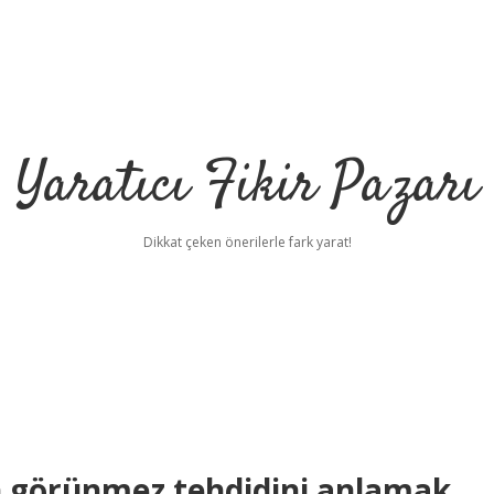
Yaratıcı Fikir Pazarı
Dikkat çeken önerilerle fark yarat!
ilbet mobil giriş
ilbet
gr
in görünmez tehdidini anlamak