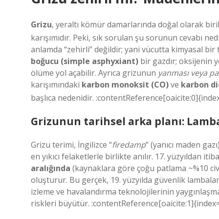
Grizu
, yeraltı kömür damarlarında doğal olarak bir
karışımıdır. Peki, sık sorulan şu sorunun cevabı ned
anlamda “zehirli” değildir
; yani vücutta kimyasal bi
boğucu (simple asphyxiant)
bir gazdır; oksijenin y
ölüme yol açabilir. Ayrıca grizunun
yanması veya pa
karışımındaki
karbon monoksit (CO)
ve
karbon di
başlıca nedenidir. :contentReference[oaicite:0]{inde
Grizunun tarihsel arka planı: Lam
Grizu terimi, İngilizce “
firedamp
” (yanıcı maden gazı
en yıkıcı felaketlerle birlikte anılır. 17. yüzyıldan 
aralığında
(kaynaklara göre çoğu patlama ~%10 civ
oluşturur. Bu gerçek, 19. yüzyılda güvenlik lambala
izleme ve havalandırma teknolojilerinin yaygınlaşmasın
riskleri büyütür. :contentReference[oaicite:1]{index