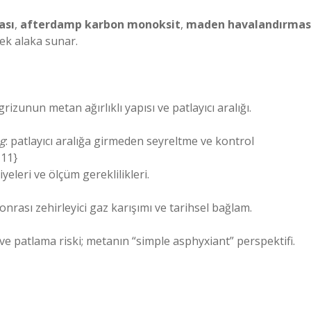
ası
,
afterdamp karbon monoksit
,
maden havalandırmas
sek alaka sunar.
izunun metan ağırlıklı yapısı ve patlayıcı aralığı.
g
: patlayıcı aralığa girmeden seyreltme ve kontrol
=11}
eleri ve ölçüm gereklilikleri.
nrası zehirleyici gaz karışımı ve tarihsel bağlam.
 ve patlama riski; metanın “simple asphyxiant” perspektifi.