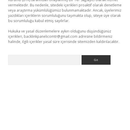
vermektedir. Bu nedenle, sitedeki içerikleri proaktif olarak denetleme
veya araştırma yükümlülüğümüz bulunmamaktadır. Ancak, üyelerimiz
yazdıkları içeriklerin sorumluluğunu taşımakta olup, siteye üye olarak
bu sorumluluğu kabul etmiş sayılırlar.
Hukuka ve yasal düzenlemelere aykırı olduğunu düşündüğünüz
içerikleri,
backlinkpanelicomtr@gmail.com
adresine bildirmeniz
halinde, ilgili içerikler yasal süre içerisinde sitemizden kaldırılacaktır.
Arama
et mobil giriş
ilbet
grandoperabet giriş
betexper.xyz
betci giriş