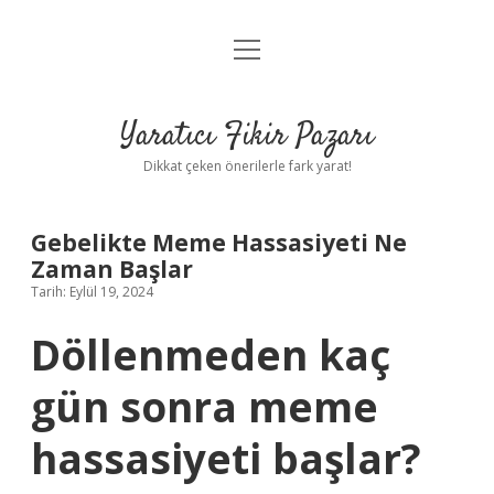
menüyü
Anasayfa
aç
Gizlilik Politikası
Yaratıcı Fikir Pazarı
Yasal Uyarı
Dikkat çeken önerilerle fark yarat!
Hakkımızda
Gebelikte Meme Hassasiyeti Ne
Zaman Başlar
Tarih: Eylül 19, 2024
Döllenmeden kaç
gün sonra meme
hassasiyeti başlar?