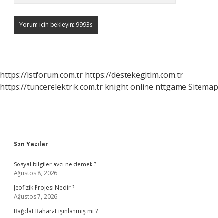
https://istforum.com.tr
https://destekegitim.com.tr
https://tuncerelektrik.com.tr
knight online
nttgame
Sitemap
Sidebar
Son Yazılar
Sosyal bilgiler avcı ne demek ?
Ağustos 8, 2026
Jeofizik Projesi Nedir ?
Ağustos 7, 2026
Bağdat Baharat ışınlanmış mı ?