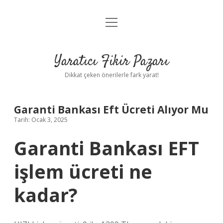
menüyü
Anasayfa
aç
Gizlilik Politikası
Yaratıcı Fikir Pazarı
Yasal Uyarı
Dikkat çeken önerilerle fark yarat!
Hakkımızda
Garanti Bankası Eft Ücreti Alıyor Mu
Tarih: Ocak 3, 2025
Garanti Bankası EFT
işlem ücreti ne
kadar?