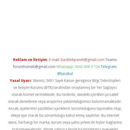
bet mobil giriş
ilbet
grandoperabet giriş
betexper.xyz
betci giri
Reklam ve İletişim:
E-mail:
backlinkpaneli@gmail.com
Teams:
forumhizmeti@gmail.com
Whatsapp: 0262 606 0 726
Telegram:
@karabul
Yasal Uyarı:
Sitemiz, 5651 Sayılı Kanun gereğince Bilgi Teknolojileri
ve İletişim Kurumu (BTK) tarafından onaylanmış bir Yer Sağlayıcı
olarak hizmet vermektedir. Bu nedenle, sitedeki içerikleri proaktif
olarak denetleme veya araştırma yükümlülüğümüz bulunmamaktadır.
Ancak, üyelerimiz yazdıkları içeriklerin sorumluluğunu taşımakta olup,
siteye üye olarak bu sorumluluğu kabul etmiş sayılırlar. Bu internet
sitesi, herhangi bir marka, kurum veya şahıs şirketi ile hiçbir bağlantısı
bulunmamaktadır. Sitede yalnızca kendi hazırladığımız makaleler