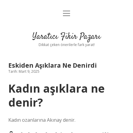
menüyü
Anasayfa
aç
Gizlilik Politikası
Yaratıcı Fikir Pazarı
Yasal Uyarı
Dikkat çeken önerilerle fark yarat!
Hakkımızda
Eskiden Aşıklara Ne Denirdi
Tarih: Mart 9, 2025
Kadın aşıklara ne
denir?
Kadın ozanlarına Akınay denir.