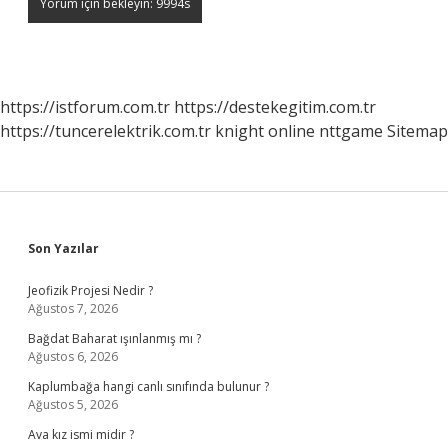
https://istforum.com.tr
https://destekegitim.com.tr
https://tuncerelektrik.com.tr
knight online
nttgame
Sitemap
Sidebar
Son Yazılar
Jeofizik Projesi Nedir ?
Ağustos 7, 2026
Bağdat Baharat ışınlanmış mı ?
Ağustos 6, 2026
Kaplumbağa hangi canlı sınıfında bulunur ?
Ağustos 5, 2026
Ava kız ismi midir ?