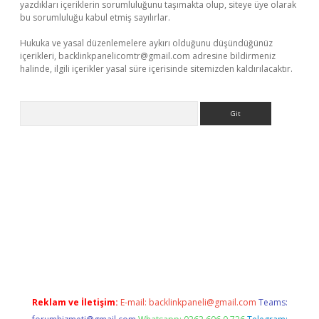
yazdıkları içeriklerin sorumluluğunu taşımakta olup, siteye üye olarak
bu sorumluluğu kabul etmiş sayılırlar.
Hukuka ve yasal düzenlemelere aykırı olduğunu düşündüğünüz
içerikleri,
backlinkpanelicomtr@gmail.com
adresine bildirmeniz
halinde, ilgili içerikler yasal süre içerisinde sitemizden kaldırılacaktır.
Arama
bet mobil giriş
ilbet
grandoperabet giriş
betexper.xyz
betci gir
Reklam ve İletişim:
E-mail:
backlinkpaneli@gmail.com
Teams: