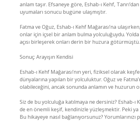
anlam taşır. Efsaneye göre, Eshab-ı Kehf, Tanrı’dan
uyumaları sonucu bugüne ulaşmıştır.
Fatma ve Oğuz, Eshab-ı Kehf Mağarası’na ulaşırken, 
onlar için içsel bir anlam bulma yolculuğuydu. Yolda
açısı birleşerek onları derin bir huzura götürmüştü.
Sonuç: Arayışın Kendisi
Eshab-ı Kehf Mağarası’nın yeri, fiziksel olarak keşfedi
dünyalarına yapılan bir yolculuktur. Oğuz ve Fatma’nı
olabileceğini, ancak sonunda anlamın ve huzurun or
Siz de bu yolculuğa katılmaya ne dersiniz? Eshab-ı K
de en önemli keşif, kendinizle yüzleşmektir. Peki 
Bu hikayeye nasıl bağlanıyorsunuz? Yorumlarınızı pa