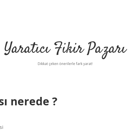
Yaratıcı Fikir Pazarı
Dikkat çeken önerilerle fark yarat!
sı nerede ?
ilbet mobil giriş
ilbet
gra
si