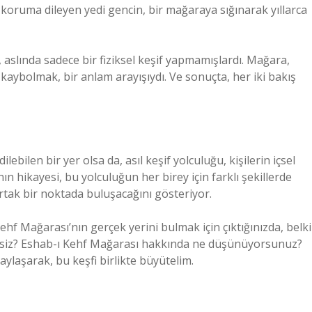
 koruma dileyen yedi gencin, bir mağaraya sığınarak yıllarca
aslında sadece bir fiziksel keşif yapmamışlardı. Mağara,
 kaybolmak, bir anlam arayışıydı. Ve sonuçta, her iki bakış
lebilen bir yer olsa da, asıl keşif yolculuğu, kişilerin içsel
n hikayesi, bu yolculuğun her birey için farklı şekillerde
tak bir noktada buluşacağını gösteriyor.
ehf Mağarası’nın gerçek yerini bulmak için çıktığınızda, belki
ya siz? Eshab-ı Kehf Mağarası hakkında ne düşünüyorsunuz?
ylaşarak, bu keşfi birlikte büyütelim.