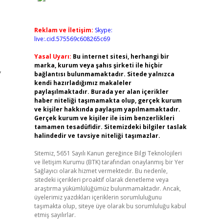
Reklam ve İletişim:
Skype:
live:.cid.575569c608265c69
Yasal Uyarı:
Bu internet sitesi, herhangi bir
marka, kurum veya şahıs şirketi ile hiçbir
,
bağlantısı bulunmamaktadır. Sitede yalnızca
kendi hazırladığımız makaleler
paylaşılmaktadır. Burada yer alan içerikler
haber niteliği taşımamakta olup, gerçek kurum
ve kişiler hakkında paylaşım yapılmamaktadır.
Gerçek kurum ve kişiler ile isim benzerlikleri
tamamen tesadüfidir. Sitemizdeki bilgiler taslak
halindedir ve tavsiye niteliği taşımazlar.
Sitemiz, 5651 Sayılı Kanun gereğince Bilgi Teknolojileri
ve İletişim Kurumu (BTK) tarafından onaylanmış bir Yer
Sağlayıcı olarak hizmet vermektedir. Bu nedenle,
sitedeki içerikleri proaktif olarak denetleme veya
araştırma yükümlülüğümüz bulunmamaktadır. Ancak,
üyelerimiz yazdıkları içeriklerin sorumluluğunu
taşımakta olup, siteye üye olarak bu sorumluluğu kabul
etmiş sayılırlar.