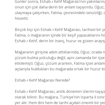
Günler sonra, Eshab-ı Kehf Mağarası’nın yakınların
onun için çok daha derin bir anlam taşıyordu. Oğuz,
ulaşmaya çalışırken, Fatma, çevresindeki sessizliği
hissetti.
Birçok kişi için Eshab-ı Kehf Mağarası, tarihsel bir
Fatma, o mağaranın içinde bir keşif yapacaklarını his
Eshab-ı Kehf, derin bir inanç, huzur ve güven arayış
Mağaranın girişine adım attıklarında, Oğuz, orada ne
çözüm bulma yolculuğu değil, aynı zamanda bir içsel 
etkilemişti. Oğuz, çözüm ararken, Fatma içsel anlam a
açılarıyla buldukları bu mağarada ortak bir huzur 
Eshab-ı Kehf Mağarası Nerede?
Eshab-ı Kehf Mağarası, antik dönemin izlerini taşıyan,
olarak bilinir. Bu mağara, Türkiye’nin Isparta il sı
yer alır. Hem dini hem de tarihi açıdan önemli bir yer