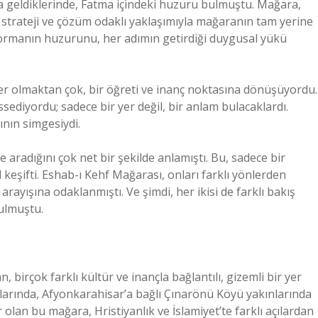
a geldiklerinde, Fatma içindeki huzuru bulmuştu. Mağara,
 strateji ve çözüm odaklı yaklaşımıyla mağaranın tam yerine
, ormanın huzurunu, her adımın getirdiği duygusal yükü
 yer olmaktan çok, bir öğreti ve inanç noktasına dönüşüyordu.
sediyordu; sadece bir yer değil, bir anlam bulacaklardı.
ının simgesiydi.
 aradığını çok net bir şekilde anlamıştı. Bu, sadece bir
keşifti. Eshab-ı Kehf Mağarası, onları farklı yönlerden
rayışına odaklanmıştı. Ve şimdi, her ikisi de farklı bakış
bulmuştu.
 birçok farklı kültür ve inançla bağlantılı, gizemli bir yer
nırlarında, Afyonkarahisar’a bağlı Çınarönü Köyü yakınlarında
 olan bu mağara, Hristiyanlık ve İslamiyet’te farklı açılardan