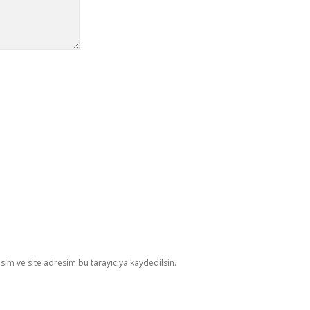
im ve site adresim bu tarayıcıya kaydedilsin.