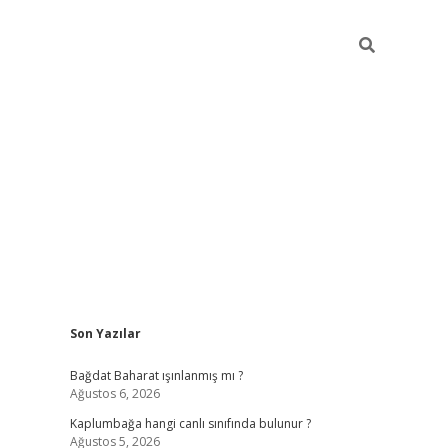
Sidebar
Son Yazılar
ndoperabet giriş
betexper.xyz
betci giriş
betci
tülipbet
Bağdat Baharat ışınlanmış mı ?
Ağustos 6, 2026
Kaplumbağa hangi canlı sınıfında bulunur ?
Ağustos 5, 2026