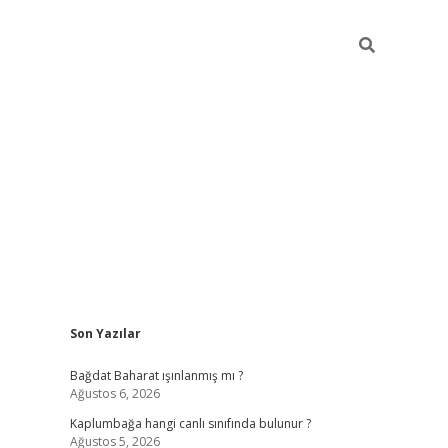
Sidebar
Son Yazılar
andoperabet giriş
betexper.xyz
betci giriş
betci
tülipbet
Bağdat Baharat ışınlanmış mı ?
Ağustos 6, 2026
Kaplumbağa hangi canlı sınıfında bulunur ?
Ağustos 5, 2026