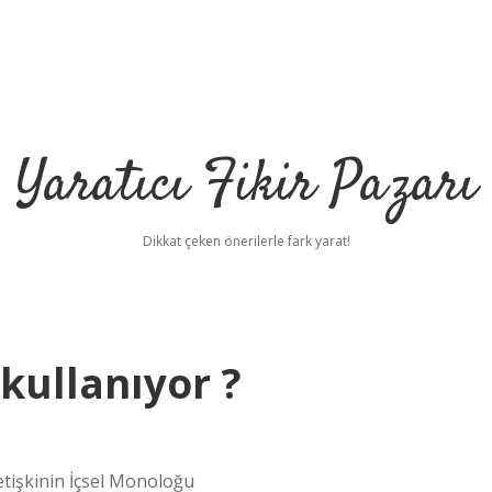
Yaratıcı Fikir Pazarı
Dikkat çeken önerilerle fark yarat!
 kullanıyor ?
ilbet mobil giriş
ilbet
gr
Yetişkinin İçsel Monoloğu