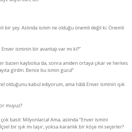
i bir şey. Aslında ismin ne olduğu önemli değil ki. Önemli
nver isminin bir avantajı var mı ki?”
’ler bazen kaybolsa da, sonra aniden ortaya çıkar ve herkes
kayıta girdin. Bence bu ismin gücü!”
el olduğunu kabul ediyorum, ama hâlâ Enver isminin ışık
iyor muyuz?
çok basit: Milyonlarca! Ama, aslında “Enver ismini
çsel bir ışık mı taşır, yoksa karanlık bir köşe mi seçerler?