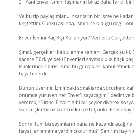
2. “Yani Enver ismini taşımanın biraz daha farklı bir
Ve bu tip paylaşımlar… İnsanların bir isme ne kadar
keşfettim. Çünkü aslında, ismin ne olduğu değil, onu 
Enver İsmini Kaç Kişi Kullanıyor? Verilerle Gerçekten
Şimdi, gerçekleri kabullenme zamanı! Gerçek şu ki, 
sadece Türkiye’deki Enver’leri saymak bile başlı başı
isimlerinden birisi. Ama bu gerçekleri kabul etmek 
hayal ederdi.
Bunun üzerine, İzmir’deki sokaklarda yürürken, kaf
önümde yürüyen her Enver’i sayacağım,” dedim ve 
vererek, “Birinci Enver” gibi bir şeyler diyerek sosy
sonra işler biraz kontrolden çıktı. Çünkü Enver sayı
Sonra, tüm bu sayımların bana ne kazandıracağına k
hayatı anlamama yardımcı olur mu?” Sanırım hayır! 