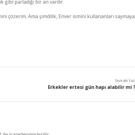
k gibi parladığı bir an vardır.
ini çözerim. Ama şimdilik, Enver ismini kullananları saymaya
Sonraki Yaz
Erkekler ertesi gün hapı alabilir mi 
*
ile işaretlenmişlerdir