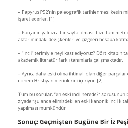
– Papyrus P52’nin paleografik tarihlenmesi kesin mi
işaret ederler. [1]
– Parçanın yalnızca bir sayfa olması, bize tüm metnin o
aktarımındaki değişkenleri ve çizgileri hesaba katma
– “İncil” terimiyle neyi kast ediyoruz? Dört kitabın
akademik literatür farklı tanımlarla çalışmaktadır.
– Ayrıca daha eski olma ihtimali olan diğer parçalar
dönem Hristiyan metinlerini içeriyor. [2]
Tüm bu sorular, “en eski İncil nerede?” sorusunun b
ziyade “şu anda elimizdeki en eski kanonik İncil kit
yapılması mümkündür.
Sonuç: Geçmişten Bugüne Bir İz Peş