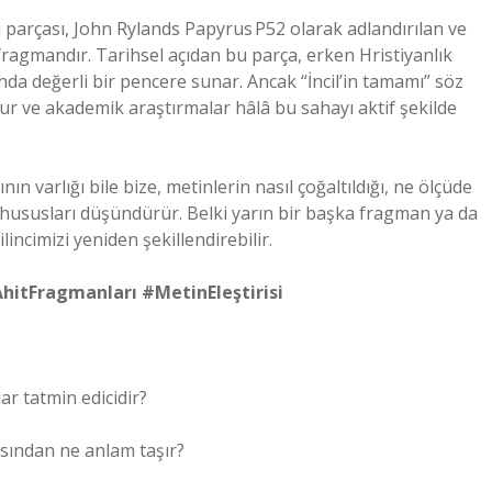
i parçası, John Rylands Papyrus P52 olarak adlandırılan ve
ragmandır. Tarihsel açıdan bu parça, erken Hristiyanlık
a değerli bir pencere sunar. Ancak “İncil’in tamamı” söz
ur ve akademik araştırmalar hâlâ bu sahayı aktif şekilde
 varlığı bile bize, metinlerin nasıl çoğaltıldığı, ne ölçüde
 hususları düşündürür. Belki yarın bir başka fragman ya da
lincimizi yeniden şekillendirebilir.
AhitFragmanları #MetinEleştirisi
ar tatmin edicidir?
çısından ne anlam taşır?