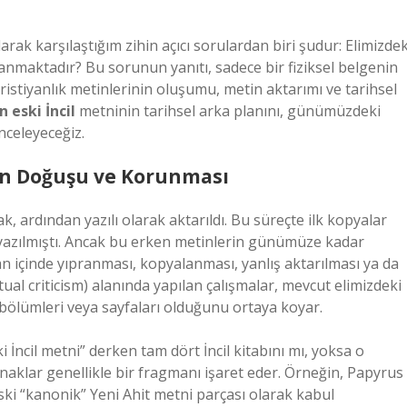
larak karşılaştığım zihin açıcı sorulardan biri şudur: Elimizdek
anmaktadır? Bu sorunun yanıtı, sadece bir fiziksel belgenin
istiyanlık metinlerinin oluşumu, metin aktarımı ve tarihsel
n eski İncil
metninin tarihsel arka planını, günümüzdeki
nceleyeceğiz.
nin Doğuşu ve Korunması
rak, ardından yazılı olarak aktarıldı. Bu süreçte ilk kopyalar
yazılmıştı. Ancak bu erken metinlerin günümüze kadar
n içinde yıpranması, kopyalanması, yanlış aktarılması ya da
extual criticism) alanında yapılan çalışmalar, mevcut elimizdeki
’in bölümleri veya sayfaları olduğunu ortaya koyar.
 İncil metni” derken tam dört İncil kitabını mı, yoksa o
naklar genellikle bir fragmanı işaret eder. Örneğin, Papyrus
ki “kanonik” Yeni Ahit metni parçası olarak kabul