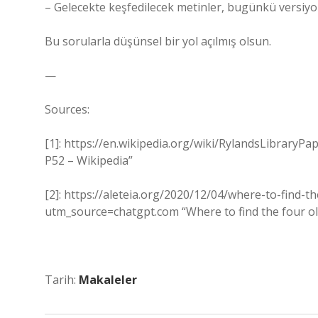
– Gelecekte keşfedilecek metinler, bugünkü versiyonla
Bu sorularla düşünsel bir yol açılmış olsun.
—
Sources:
[1]: https://en.wikipedia.org/wiki/RylandsLibrary
P52 – Wikipedia”
[2]: https://aleteia.org/2020/12/04/where-to-find-
utm_source=chatgpt.com “Where to find the four o
Tarih:
Makaleler