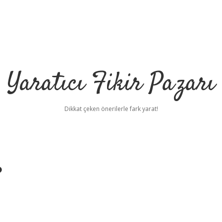
Yaratıcı Fikir Pazarı
Dikkat çeken önerilerle fark yarat!
?
ilbet mobil giriş
ilbet
gr