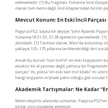
edilmektedir. [1] Bu fragman, Yuhanna İncili (Gospel 
olarak tüm metni değil, İncil kitaplarından birinin 
Mevcut Konum: En Eski İncil Parçası
Papyrus P52, başka bir deyişle “John Rylands Papyrus
Yuhanna 18:31‑33, 37‑38 ayetlerini içermektedir. [1
altındadır. [1] Tarihsel olarak, Mısır’da bulunmuş 
yaklaşık 125–175 yıllarına tarihlendirildiği ileri sürü
Ancak bu durum “tüm İncil’in” en eski kopyasının bu
eksiksiz bir el yazması değil; yalnızca bir fragmandır.
parçası” mı, yoksa “en eski tam İncil kitabı” mı üzer
hangi kopyanın orijinale yakın olduğu gibi sorular h
Akademik Tartışmalar: Ne Kadar “En
Metin eleştirisi alanında uzmanlar, Papyrus P52’nin
birkaç soru gündeme gelmiştir: