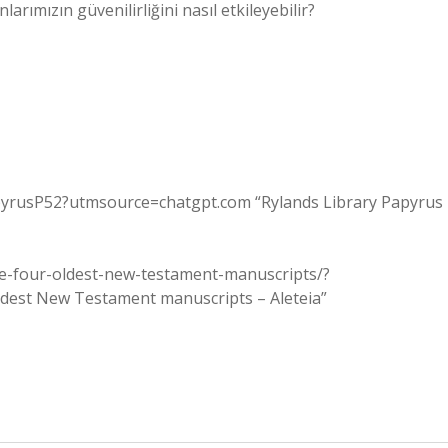
rımızın güvenilirliğini nasıl etkileyebilir?
PapyrusP52?utmsource=chatgpt.com “Rylands Library Papyrus
the-four-oldest-new-testament-manuscripts/?
ldest New Testament manuscripts – Aleteia”