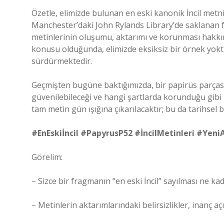
Özetle, elimizde bulunan en eski kanonik İncil metn
Manchester’daki John Rylands Library’de saklanan f
metinlerinin oluşumu, aktarımı ve korunması hakkınd
konusu olduğunda, elimizde eksiksiz bir örnek yokt
sürdürmektedir.
Geçmişten bugüne baktığımızda, bir papirüs parçasının
güvenilebileceği ve hangi şartlarda korunduğu gibi
tam metin gün ışığına çıkarılacaktır; bu da tarihsel bi
#EnEskiİncil #PapyrusP52 #İncilMetinleri #Yeni
Görelim:
– Sizce bir fragmanın “en eski İncil” sayılması ne kad
– Metinlerin aktarımlarındaki belirsizlikler, inanç a