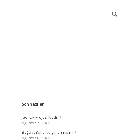
Sidebar
Son Yazılar
andoperabet giriş
betexper.xyz
betci giriş
betci
tülipbet
Jeofizik Projesi Nedir ?
Ağustos 7, 2026
Bağdat Baharat ışınlanmış mı ?
Ağustos 6, 2026