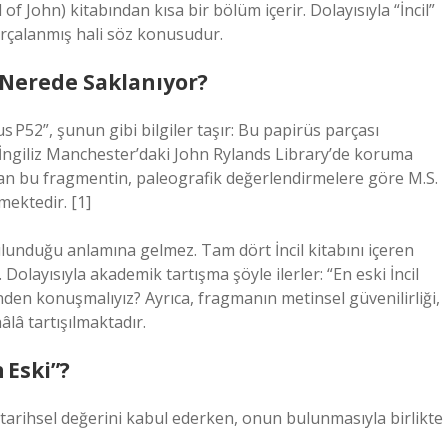
of John) kitabından kısa bir bölüm içerir. Dolayısıyla “İncil”
parçalanmış hali söz konusudur.
 Nerede Saklanıyor?
 P52”, şunun gibi bilgiler taşır: Bu papirüs parçası
] İngiliz Manchester’daki John Rylands Library’de koruma
olan bu fragmentin, paleografik değerlendirmelere göre M.S.
lmektedir. [1]
lunduğu anlamına gelmez. Tam dört İncil kitabını içeren
 Dolayısıyla akademik tartışma şöyle ilerler: “En eski İncil
inden konuşmalıyız? Ayrıca, fragmanın metinsel güvenilirliği,
âlâ tartışılmaktadır.
 Eski”?
 tarihsel değerini kabul ederken, onun bulunmasıyla birlikte