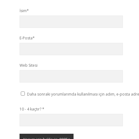
İsim*
E-Posta*
Web Sitesi
Daha sonraki yorumlarımda kullanılması için adım, e-posta adres
10 - 4 kaçtır?
*