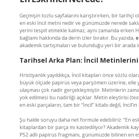
Geçmişin tozlu sayfalarını karıştırırken, bir tarihçi o
en eski İncil metni nedir ve günümüzde nerede sakl
yerini tespit etmekle kalmaz, aynı zamanda erken Hr
bağlamı hakkında da derin izler bırakır. Bu yazıda,
e
akademik tartışmaları ve bulunduğu yeri bir arada i
Tarihsel Arka Plan: İncil Metinleri
Hristiyanlık yayıldıkça, İncil kitapları önce sözlü ola
büyük ölçüde papirüs veya parşömen üzerine, elle 
ulaşması çok nadir gerçekleşmiştir. Metinlerin zama
yok edilmesi bu nadirliği açıklar. Metin eleştirisi (t
en eski parçaların, tam bir “İncil” kitabı değil, İncil
Şu halde soruyu daha net formüle edebiliriz: “En eski
kitaplardan bir parça mı kastediliyor? Akademik kay
P52 adlı papirüs fragmanı, günümüzde bilinen en es