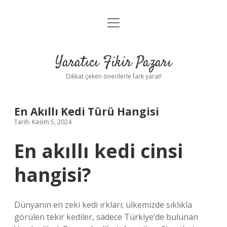
menüyü
Anasayfa
aç
Gizlilik Politikası
Yaratıcı Fikir Pazarı
Yasal Uyarı
Dikkat çeken önerilerle fark yarat!
Hakkımızda
En Akıllı Kedi Türü Hangisi
Tarih: Kasım 5, 2024
En akıllı kedi cinsi
hangisi?
Dünyanın en zeki kedi ırkları; ülkemizde sıklıkla
görülen tekir kediler, sadece Türkiye’de bulunan