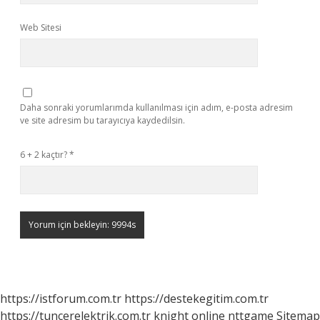
Web Sitesi
Daha sonraki yorumlarımda kullanılması için adım, e-posta adresim
ve site adresim bu tarayıcıya kaydedilsin.
6 + 2 kaçtır?
*
https://istforum.com.tr
https://destekegitim.com.tr
https://tuncerelektrik.com.tr
knight online
nttgame
Sitemap