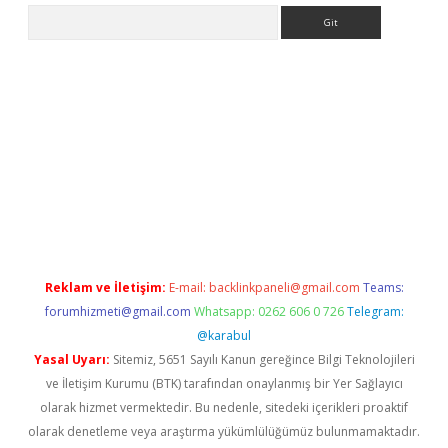
Arama
et mobil giriş
ilbet
grandoperabet giriş
betexper.xyz
betci giriş
Reklam ve İletişim:
E-mail:
backlinkpaneli@gmail.com
Teams:
forumhizmeti@gmail.com
Whatsapp: 0262 606 0 726
Telegram:
@karabul
Yasal Uyarı:
Sitemiz, 5651 Sayılı Kanun gereğince Bilgi Teknolojileri
ve İletişim Kurumu (BTK) tarafından onaylanmış bir Yer Sağlayıcı
olarak hizmet vermektedir. Bu nedenle, sitedeki içerikleri proaktif
olarak denetleme veya araştırma yükümlülüğümüz bulunmamaktadır.