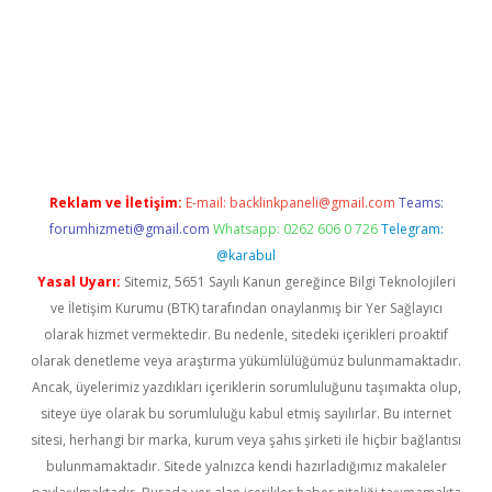
et mobil giriş
ilbet
grandoperabet giriş
betexper.xyz
betci giriş
Reklam ve İletişim:
E-mail:
backlinkpaneli@gmail.com
Teams:
forumhizmeti@gmail.com
Whatsapp: 0262 606 0 726
Telegram:
@karabul
Yasal Uyarı:
Sitemiz, 5651 Sayılı Kanun gereğince Bilgi Teknolojileri
ve İletişim Kurumu (BTK) tarafından onaylanmış bir Yer Sağlayıcı
olarak hizmet vermektedir. Bu nedenle, sitedeki içerikleri proaktif
olarak denetleme veya araştırma yükümlülüğümüz bulunmamaktadır.
Ancak, üyelerimiz yazdıkları içeriklerin sorumluluğunu taşımakta olup,
siteye üye olarak bu sorumluluğu kabul etmiş sayılırlar. Bu internet
sitesi, herhangi bir marka, kurum veya şahıs şirketi ile hiçbir bağlantısı
bulunmamaktadır. Sitede yalnızca kendi hazırladığımız makaleler