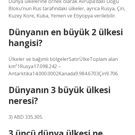
Dünya ülkelerine örnek olarak Avrupa’daki Doğu
Bloku’nun Rus tarafındaki ülkeler, ayrıca Rusya, Çin,
Kuzey Kore, Küba, Yemen ve Etiyopya verilebilir.
Dünyanın en büyük 2 ülkesi
hangisi?
Ülkeler ve bağımlı bölgelerSatırÜlkeToplam alan
km²1Rusya17.098.242 –
Antarktika14.000.0002Kanada9.984.6703Çin9.706.
Dünyanın 3 büyük ülkesi
neresi?
3) ABD 335.305.
3 üncü dünya ülkesi ne