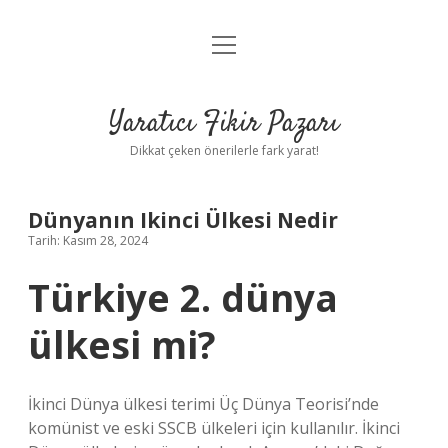
menüyü
Anasayfa
aç
Gizlilik Politikası
Yaratıcı Fikir Pazarı
Yasal Uyarı
Dikkat çeken önerilerle fark yarat!
Hakkımızda
Dünyanın Ikinci Ülkesi Nedir
Tarih: Kasım 28, 2024
Türkiye 2. dünya
ülkesi mi?
İkinci Dünya ülkesi terimi Üç Dünya Teorisi’nde
komünist ve eski SSCB ülkeleri için kullanılır. İkinci